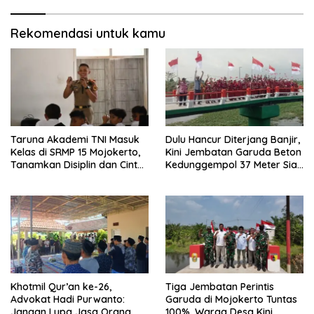
Rekomendasi untuk kamu
Taruna Akademi TNI Masuk
Dulu Hancur Diterjang Banjir,
Kelas di SRMP 15 Mojokerto,
Kini Jembatan Garuda Beton
Tanamkan Disiplin dan Cinta
Kedunggempol 37 Meter Siap
Tanah Air
Pakai
Khotmil Qur’an ke-26,
Tiga Jembatan Perintis
Advokat Hadi Purwanto:
Garuda di Mojokerto Tuntas
Jangan Lupa Jasa Orang
100%, Warga Desa Kini