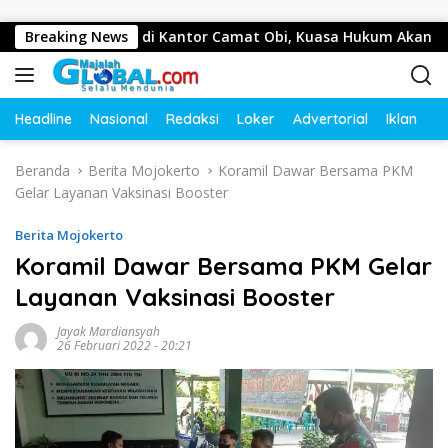
Langsung ke konten
s Wartawan di Kantor Camat Obi, Kuasa Hukum Akan Tempuh
Breaking News
Headline
Nasional
Redaksi
Loker
Advertorial
Iklan
O
Beranda
Berita Mojokerto
Koramil Dawar Bersama PKM
Gelar Layanan Vaksinasi Booster
Berita Mojokerto
Koramil Dawar Bersama PKM Gelar
Layanan Vaksinasi Booster
Jayak Mardiansyah
26 Februari 2022 - 20:21