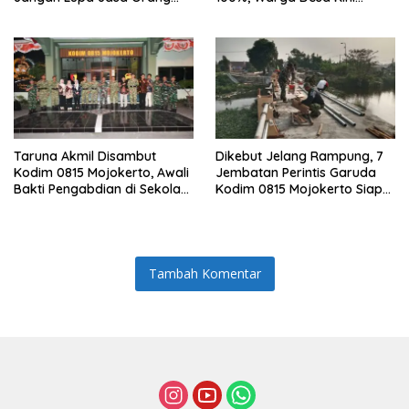
Tua dan Pahlawan
Punya Akses Baru yang Lebih
Aman
Taruna Akmil Disambut
Dikebut Jelang Rampung, 7
Kodim 0815 Mojokerto, Awali
Jembatan Perintis Garuda
Bakti Pengabdian di Sekolah
Kodim 0815 Mojokerto Siap
Rakyat SRMP 15
Jadi Penghubung Desa
Tambah Komentar