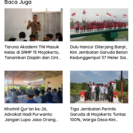
Baca Juga
Taruna Akademi TNI Masuk
Dulu Hancur Diterjang Banjir,
Kelas di SRMP 15 Mojokerto,
Kini Jembatan Garuda Beton
Tanamkan Disiplin dan Cinta
Kedunggempol 37 Meter Siap
Tanah Air
Pakai
Khotmil Qur’an ke-26,
Tiga Jembatan Perintis
Advokat Hadi Purwanto:
Garuda di Mojokerto Tuntas
Jangan Lupa Jasa Orang
100%, Warga Desa Kini
Tua dan Pahlawan
Punya Akses Baru yang Lebih
Aman