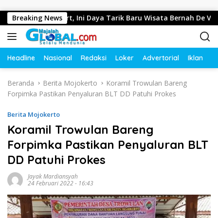
Langsung ke konten
nep di Resort, Ini Daya Tarik Baru Wisata Bernah De Vallei
Breaking News
Headline
Nasional
Redaksi
Loker
Advertorial
Iklan
O
Beranda
Berita Mojokerto
Koramil Trowulan Bareng
Forpimka Pastikan Penyaluran BLT DD Patuhi Prokes
Berita Mojokerto
Koramil Trowulan Bareng
Forpimka Pastikan Penyaluran BLT
DD Patuhi Prokes
Jayak Mardiansyah
24 Februari 2022 - 16:43