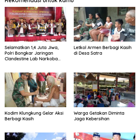
Rekomendasi untuk kamu
Selamatkan 1,4 Juta Jiwa,
Letkol Armen Berbagi Kasih
Polri Bongkar Jaringan
di Desa Satra
Clandestine Lab Narkoba
Senilai Rp 1,5 Triliun
Kodim Klungkung Gelar Aksi
Warga Getakan Diminta
Berbagi Kasih
Jaga Kebersihan