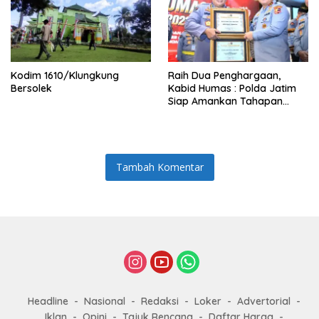
Kodim 1610/Klungkung
Raih Dua Penghargaan,
Bersolek
Kabid Humas : Polda Jatim
Siap Amankan Tahapan
Pemilu 2024
Tambah Komentar
Headline
Nasional
Redaksi
Loker
Advertorial
Iklan
Opini
Tajuk Rencana
Daftar Harga