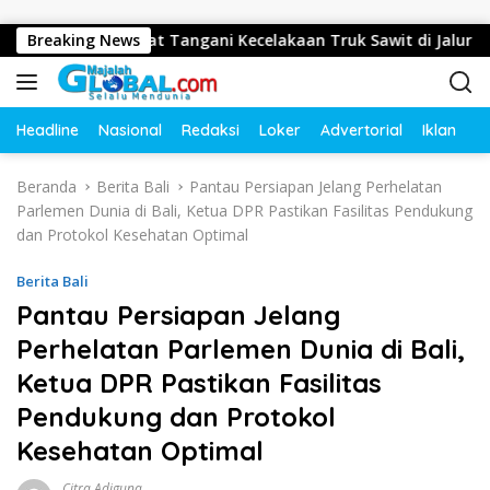
Langsung ke konten
erak Cepat Tangani Kecelakaan Truk Sawit di Jalur Lintas Bara
Breaking News
Headline
Nasional
Redaksi
Loker
Advertorial
Iklan
O
Beranda
Berita Bali
Pantau Persiapan Jelang Perhelatan
Parlemen Dunia di Bali, Ketua DPR Pastikan Fasilitas Pendukung
dan Protokol Kesehatan Optimal
Berita Bali
Pantau Persiapan Jelang
Perhelatan Parlemen Dunia di Bali,
Ketua DPR Pastikan Fasilitas
Pendukung dan Protokol
Kesehatan Optimal
Citra Adiguna