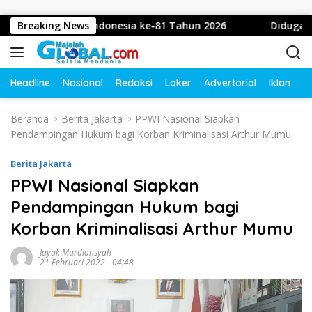
Langsung ke konten
ublik Indonesia ke-81 Tahun 2026
Breaking News
Diduga Intimidasi W
Headline
Nasional
Redaksi
Loker
Advertorial
Iklan
O
Beranda
Berita Jakarta
PPWI Nasional Siapkan
Pendampingan Hukum bagi Korban Kriminalisasi Arthur Mumu
Berita Jakarta
PPWI Nasional Siapkan
Pendampingan Hukum bagi
Korban Kriminalisasi Arthur Mumu
Jayak Mardiansyah
21 Februari 2022 - 04:48