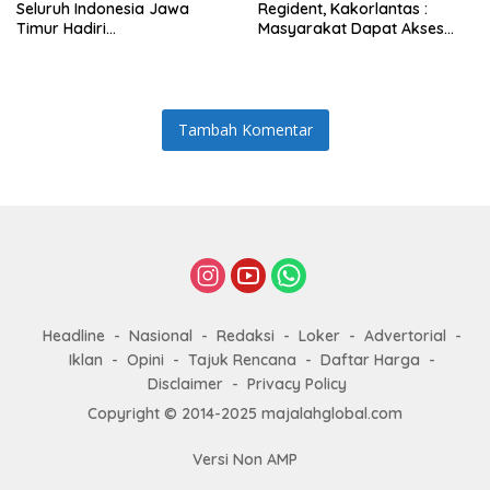
Seluruh Indonesia Jawa
Regident, Kakorlantas :
Timur Hadiri
Masyarakat Dapat Akses
Penandatanganan
dengan Mudah
Kerjasama Transformasi
Digital Skala Nasional di
Kemendes PDTT, sekaligus
Peringatan HUT ke-5
Tambah Komentar
Headline
Nasional
Redaksi
Loker
Advertorial
Iklan
Opini
Tajuk Rencana
Daftar Harga
Disclaimer
Privacy Policy
Copyright © 2014-2025 majalahglobal.com
Versi Non AMP