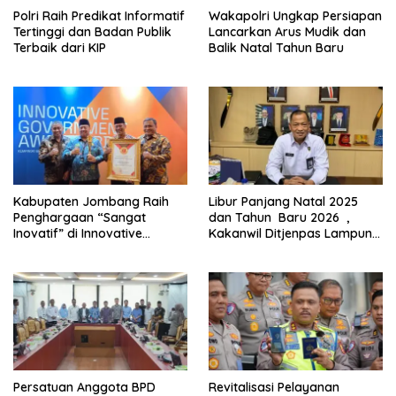
Polri Raih Predikat Informatif
Wakapolri Ungkap Persiapan
Tertinggi dan Badan Publik
Lancarkan Arus Mudik dan
Terbaik dari KIP
Balik Natal Tahun Baru
Kabupaten Jombang Raih
Libur Panjang Natal 2025
Penghargaan “Sangat
dan Tahun Baru 2026 ,
Inovatif” di Innovative
Kakanwil Ditjenpas Lampung:
Government Award (IGA)
“Bagi Kami Siaga Panjang”
2025 Kemendagri
Persatuan Anggota BPD
Revitalisasi Pelayanan