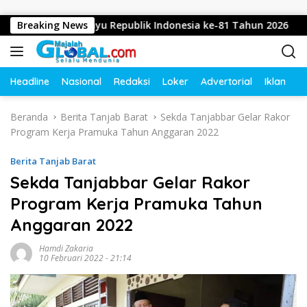
Langsung ke konten
pkan Dirgahayu Republik Indonesia ke-81 Tahun 2026
Breaking News
D
Headline
Nasional
Redaksi
Loker
Advertorial
Iklan
O
Beranda
Berita Tanjab Barat
Sekda Tanjabbar Gelar Rakor
Program Kerja Pramuka Tahun Anggaran 2022
Berita Tanjab Barat
Sekda Tanjabbar Gelar Rakor
Program Kerja Pramuka Tahun
Anggaran 2022
Hamdi Zakaria
10 Februari 2022 - 21:14