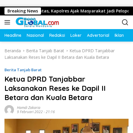
Langsung ke konten
rtib Lalu Lintas, Kapolres Ajak Masyarakat Jadi Pelopor Kesel
Breaking News
Headline
Nasional
Redaksi
Loker
Advertorial
Iklan
O
Beranda
Berita Tanjab Barat
Ketua DPRD Tanjabbar
Laksanakan Reses ke Dapil II Betara dan Kuala Betara
Berita Tanjab Barat
Ketua DPRD Tanjabbar
Laksanakan Reses ke Dapil II
Betara dan Kuala Betara
Hamdi Zakaria
9 Februari 2022 - 21:16