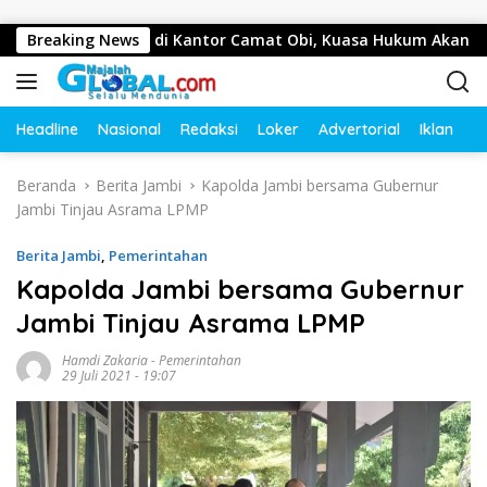
Langsung ke konten
as Wartawan di Kantor Camat Obi, Kuasa Hukum Akan Tempuh
Breaking News
Headline
Nasional
Redaksi
Loker
Advertorial
Iklan
O
Beranda
Berita Jambi
Kapolda Jambi bersama Gubernur
Jambi Tinjau Asrama LPMP
Berita Jambi
,
Pemerintahan
Kapolda Jambi bersama Gubernur
Jambi Tinjau Asrama LPMP
Hamdi Zakaria
-
Pemerintahan
29 Juli 2021 - 19:07