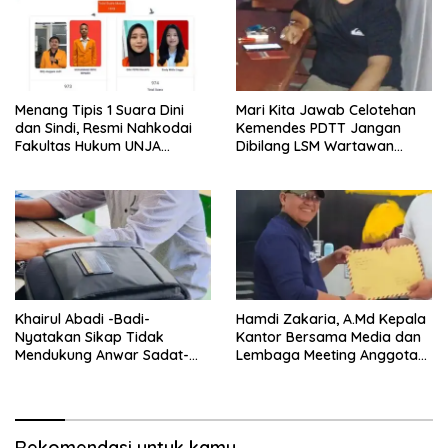
Menang Tipis 1 Suara Dini
Mari Kita Jawab Celotehan
dan Sindi, Resmi Nahkodai
Kemendes PDTT Jangan
Fakultas Hukum UNJA
Dibilang LSM Wartawan
Periode 2025-2026
Abal-Abal Jika Ada Temuan
Didesa Laporkan Dan
langsung Beritakan
Khairul Abadi -Badi-
Hamdi Zakaria, A.Md Kepala
Nyatakan Sikap Tidak
Kantor Bersama Media dan
Mendukung Anwar Sadat-
Lembaga Meeting Anggota
Katamso di Pilkada 2024
Dalam Dugaan Korupsi Dana
Desa
Rekomendasi untuk kamu