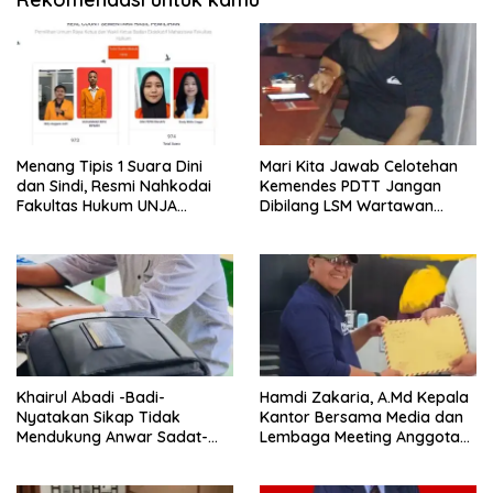
Menang Tipis 1 Suara Dini
Mari Kita Jawab Celotehan
dan Sindi, Resmi Nahkodai
Kemendes PDTT Jangan
Fakultas Hukum UNJA
Dibilang LSM Wartawan
Periode 2025-2026
Abal-Abal Jika Ada Temuan
Didesa Laporkan Dan
langsung Beritakan
Khairul Abadi -Badi-
Hamdi Zakaria, A.Md Kepala
Nyatakan Sikap Tidak
Kantor Bersama Media dan
Mendukung Anwar Sadat-
Lembaga Meeting Anggota
Katamso di Pilkada 2024
Dalam Dugaan Korupsi Dana
Desa