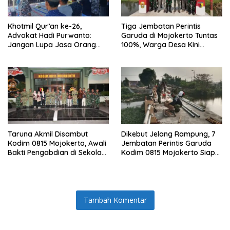
Khotmil Qur’an ke-26,
Tiga Jembatan Perintis
Advokat Hadi Purwanto:
Garuda di Mojokerto Tuntas
Jangan Lupa Jasa Orang
100%, Warga Desa Kini
Tua dan Pahlawan
Punya Akses Baru yang Lebih
Aman
Taruna Akmil Disambut
Dikebut Jelang Rampung, 7
Kodim 0815 Mojokerto, Awali
Jembatan Perintis Garuda
Bakti Pengabdian di Sekolah
Kodim 0815 Mojokerto Siap
Rakyat SRMP 15
Jadi Penghubung Desa
Tambah Komentar