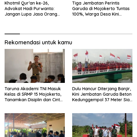
Khotmil Qur’an ke-26,
Tiga Jembatan Perintis
Advokat Hadi Purwanto:
Garuda di Mojokerto Tuntas
Jangan Lupa Jasa Orang
100%, Warga Desa Kini
Tua dan Pahlawan
Punya Akses Baru yang Lebih
Aman
Rekomendasi untuk kamu
Taruna Akademi TNI Masuk
Dulu Hancur Diterjang Banjir,
Kelas di SRMP 15 Mojokerto,
Kini Jembatan Garuda Beton
Tanamkan Disiplin dan Cinta
Kedunggempol 37 Meter Siap
Tanah Air
Pakai