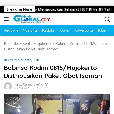
Langsung ke konten
ko, Mojokerto Mengucapkan Selamat HUT RI ke-81 Tahun 2026
Breaking News
Headline
Nasional
Redaksi
Loker
Advertorial
Iklan
O
Beranda
Berita Mojokerto
Babinsa Kodim 0815/Mojokerto
Distribusikan Paket Obat Isoman
Berita Mojokerto
,
TNI
Babinsa Kodim 0815/Mojokerto
Distribusikan Paket Obat Isoman
Jayak Mardiansyah
-
TNI
29 Juli 2021 - 21:36