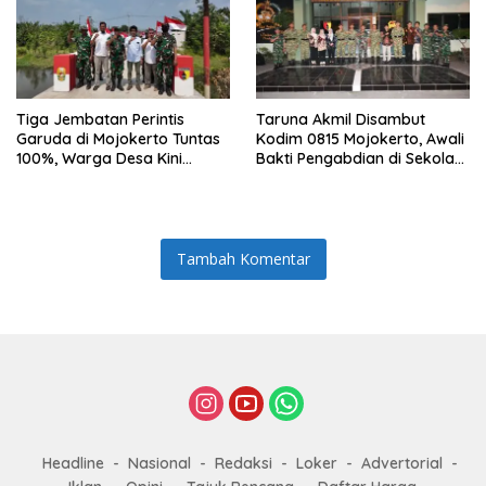
Tiga Jembatan Perintis
Taruna Akmil Disambut
Garuda di Mojokerto Tuntas
Kodim 0815 Mojokerto, Awali
100%, Warga Desa Kini
Bakti Pengabdian di Sekolah
Punya Akses Baru yang Lebih
Rakyat SRMP 15
Aman
Tambah Komentar
Headline
Nasional
Redaksi
Loker
Advertorial