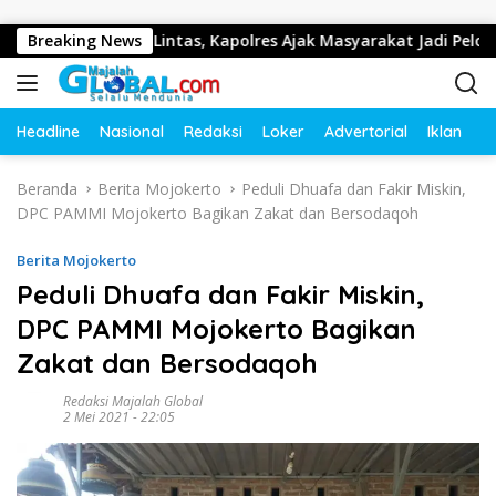
Langsung ke konten
rtib Lalu Lintas, Kapolres Ajak Masyarakat Jadi Pelopor Kese
Breaking News
Headline
Nasional
Redaksi
Loker
Advertorial
Iklan
O
Beranda
Berita Mojokerto
Peduli Dhuafa dan Fakir Miskin,
DPC PAMMI Mojokerto Bagikan Zakat dan Bersodaqoh
Berita Mojokerto
Peduli Dhuafa dan Fakir Miskin,
DPC PAMMI Mojokerto Bagikan
Zakat dan Bersodaqoh
Redaksi Majalah Global
2 Mei 2021 - 22:05