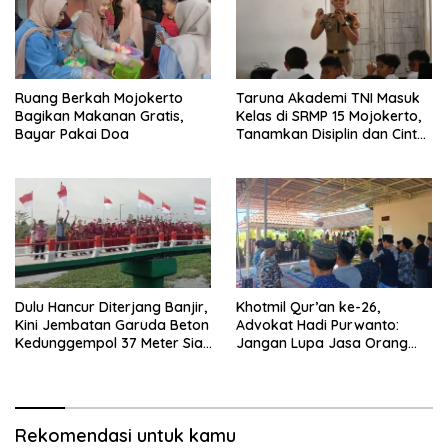
Ruang Berkah Mojokerto
Taruna Akademi TNI Masuk
Bagikan Makanan Gratis,
Kelas di SRMP 15 Mojokerto,
Bayar Pakai Doa
Tanamkan Disiplin dan Cinta
Tanah Air
Dulu Hancur Diterjang Banjir,
Khotmil Qur’an ke-26,
Kini Jembatan Garuda Beton
Advokat Hadi Purwanto:
Kedunggempol 37 Meter Siap
Jangan Lupa Jasa Orang
Pakai
Tua dan Pahlawan
Rekomendasi untuk kamu