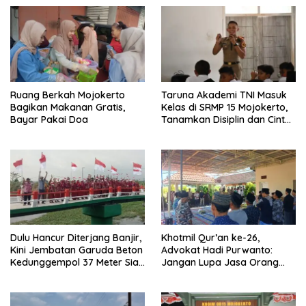
Ruang Berkah Mojokerto
Taruna Akademi TNI Masuk
Bagikan Makanan Gratis,
Kelas di SRMP 15 Mojokerto,
Bayar Pakai Doa
Tanamkan Disiplin dan Cinta
Tanah Air
Dulu Hancur Diterjang Banjir,
Khotmil Qur’an ke-26,
Kini Jembatan Garuda Beton
Advokat Hadi Purwanto:
Kedunggempol 37 Meter Siap
Jangan Lupa Jasa Orang
Pakai
Tua dan Pahlawan