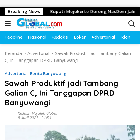
Langsung ke konten
 Ummah
Breaking News
Bupati Mojokerto Dorong NasDem Jalin Kerja S
Headline
Nasional
Redaksi
Loker
Advertorial
Iklan
O
Beranda
Advertorial
Sawah Produktif jadi Tambang Galian
C, Ini Tanggapan DPRD Banyuwangi
Advertorial
,
Berita Banyuwangi
Sawah Produktif jadi Tambang
Galian C, Ini Tanggapan DPRD
Banyuwangi
Redaksi Majalah Global
8 April 2021 - 21:54