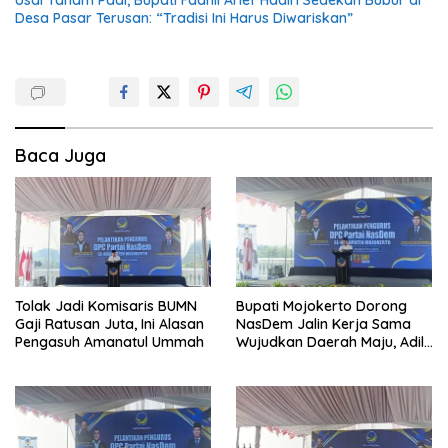
Usai Tanam Padi, Bupati Fadhil Arief Hadiri Sedekah Bubur di
Desa Pasar Terusan: “Tradisi Ini Harus Diwariskan”
Baca Juga
Tolak Jadi Komisaris BUMN
Bupati Mojokerto Dorong
Gaji Ratusan Juta, Ini Alasan
NasDem Jalin Kerja Sama
Pengasuh Amanatul Ummah
Wujudkan Daerah Maju, Adil,
dan Makmur