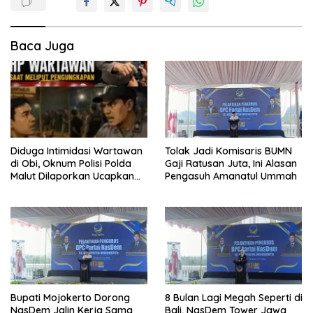
Baca Juga
Diduga Intimidasi Wartawan
Tolak Jadi Komisaris BUMN
di Obi, Oknum Polisi Polda
Gaji Ratusan Juta, Ini Alasan
Malut Dilaporkan Ucapkan
Pengasuh Amanatul Ummah
Kata HOMO
Bupati Mojokerto Dorong
8 Bulan Lagi Megah Seperti di
NasDem Jalin Kerja Sama
Bali, NasDem Tower Jawa