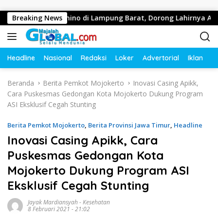
Langsung ke konten
lahraga Domino di Lampung Barat, Dorong Lahirnya Atlet Berpre
Breaking News
Headline
Nasional
Redaksi
Loker
Advertorial
Iklan
O
Beranda
Berita Pemkot Mojokerto
Inovasi Casing Apikk,
Cara Puskesmas Gedongan Kota Mojokerto Dukung Program
ASI Eksklusif Cegah Stunting
Berita Pemkot Mojokerto
,
Berita Provinsi Jawa Timur
,
Headline
Inovasi Casing Apikk, Cara
Puskesmas Gedongan Kota
Mojokerto Dukung Program ASI
Eksklusif Cegah Stunting
Jayak Mardiansyah
-
Kesehatan
8 Februari 2021 - 21:02