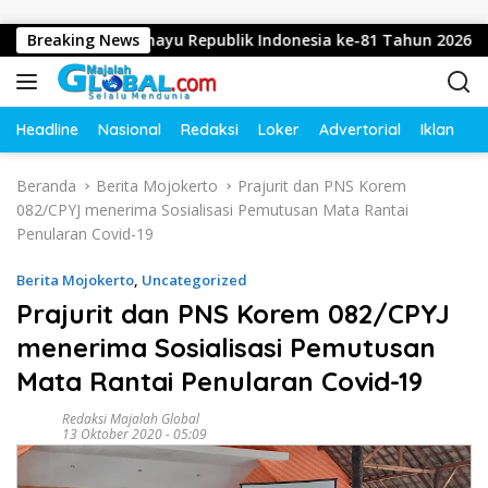
Langsung ke konten
capkan Dirgahayu Republik Indonesia ke-81 Tahun 2026
Breaking News
Headline
Nasional
Redaksi
Loker
Advertorial
Iklan
O
Beranda
Berita Mojokerto
Prajurit dan PNS Korem
082/CPYJ menerima Sosialisasi Pemutusan Mata Rantai
Penularan Covid-19
Berita Mojokerto
,
Uncategorized
Prajurit dan PNS Korem 082/CPYJ
menerima Sosialisasi Pemutusan
Mata Rantai Penularan Covid-19
Redaksi Majalah Global
13 Oktober 2020 - 05:09