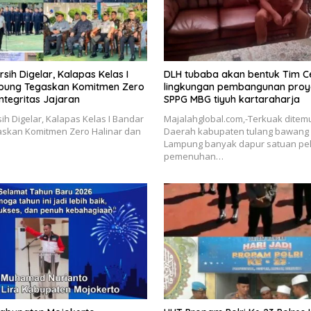
rsih Digelar, Kalapas Kelas I
DLH tubaba akan bentuk Tim Ce
pung Tegaskan Komitmen Zero
lingkungan pembangunan proy
Integritas Jajaran
SPPG MBG tiyuh kartaraharja
sih Digelar, Kalapas Kelas I Bandar
Majalahglobal.com,-Terkuak ditem
skan Komitmen Zero Halinar dan
Daerah kabupaten tulang bawang B
Lampung banyak dapur satuan pe
pemenuhan…