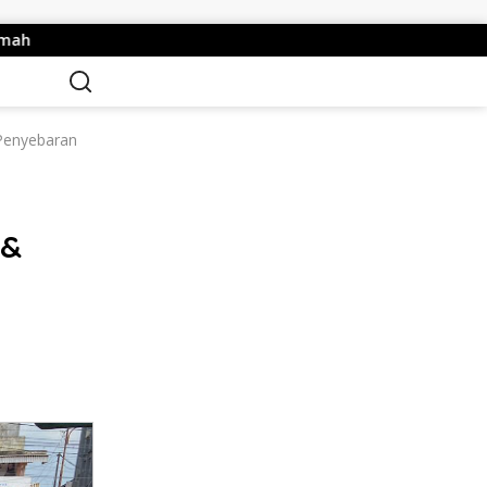
ti Mojokerto Dorong NasDem Jalin Kerja Sama Wujudkan Daera
 Penyebaran
 &