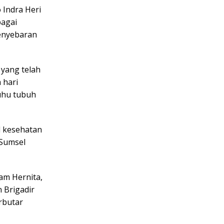
 Indra Heri
bagai
enyebaran
 yang telah
 hari
uhu tubuh
l kesehatan
 Sumsel
am Hernita,
 Brigadir
rbutar