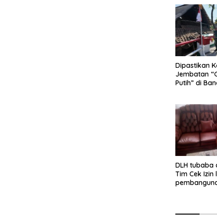
Dipastikan K
Jembatan “
Putih” di Ba
Lolos Uji Ti
V/Brawijaya
DLH tubaba 
Tim Cek Izin
pembanguna
Dapur SPPG 
kartaraharj