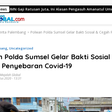
tusan Juta, Ini Alasan Pengasuh Amanatul Ummah
News
Bupa
erita Palembang
Polwan Polda Sumsel Gelar Bakti Sosial & Cegah
mbang
,
Uncategorized
 Polda Sumsel Gelar Bakti Sosial
 Penyebaran Covid-19
 Majalah Global
tus 2020 - 13:31