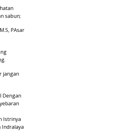
ehatan
an sabun;
M.5, PAsar
ang
ng.
r jangan
al Dengan
nyebaran
 Istrinya
 Indralaya