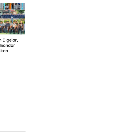
h Digelar,
I Bandar
skan
Halinar dan
ran