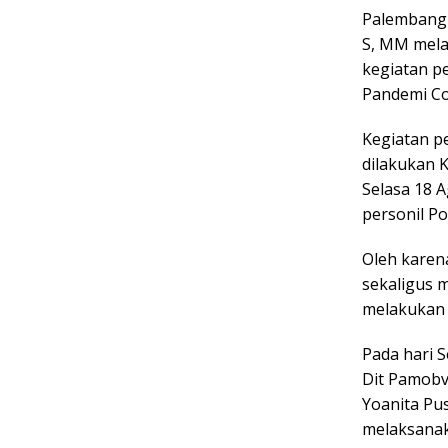
Palembang –
S, MM mela
kegiatan p
Pandemi Cov
Kegiatan p
dilakukan K
Selasa 18 
personil P
Oleh karen
sekaligus 
melakukan 
Pada hari 
Dit Pamobvi
Yoanita Pu
melaksanak