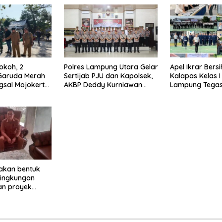
okoh, 2
Polres Lampung Utara Gelar
Apel Ikrar Bersi
Garuda Merah
Sertijab PJU dan Kapolsek,
Kalapas Kelas 
ngsal Mojokerto
AKBP Deddy Kurniawan
Lampung Tega
m Zidam
Tekankan Profesionalisme
Komitmen Zero 
dan Pelayanan Masyarakat
Integritas Jaja
akan bentuk
 lingkungan
n proyek
MBG tiyuh
a