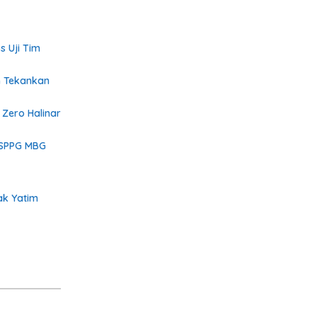
s Uji Tim
n Tekankan
 Zero Halinar
 SPPG MBG
ak Yatim