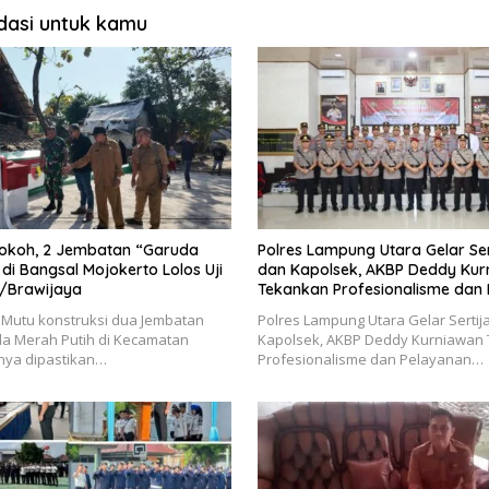
asi untuk kamu
Kokoh, 2 Jembatan “Garuda
Polres Lampung Utara Gelar Ser
 di Bangsal Mojokerto Lolos Uji
dan Kapolsek, AKBP Deddy Kur
/Brawijaya
Tekankan Profesionalisme dan
Masyarakat
Mutu konstruksi dua Jembatan
Polres Lampung Utara Gelar Sertij
da Merah Putih di Kecamatan
Kapolsek, AKBP Deddy Kurniawan
nya dipastikan…
Profesionalisme dan Pelayanan…