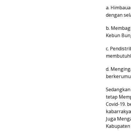
a. Himbaua
dengan sela
b. Membagi
Kebun Bung
c. Pendist
membutuhka
d. Menging
berkerumun
Sedangkan 
tetap Memp
Covid-19. 
kabarrakya
Juga Menga
Kabupaten O