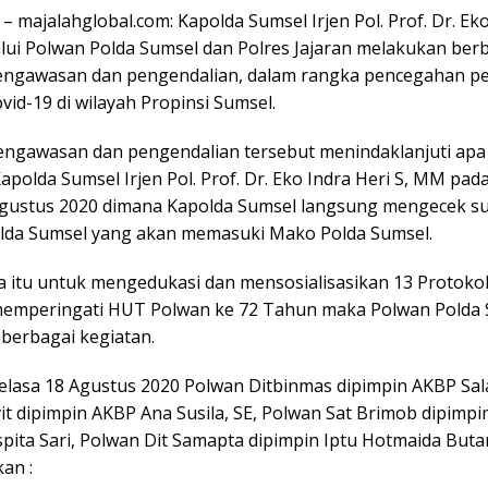
 majalahglobal.com: Kapolda Sumsel Irjen Pol. Prof. Dr. Eko
lui Polwan Polda Sumsel dan Polres Jajaran melakukan ber
engawasan dan pengendalian, dalam rangka pencegahan p
id-19 di wilayah Propinsi Sumsel.
engawasan dan pengendalian tersebut menindaklanjuti apa
apolda Sumsel Irjen Pol. Prof. Dr. Eko Indra Heri S, MM pada
Agustus 2020 dimana Kapolda Sumsel langsung mengecek s
olda Sumsel yang akan memasuki Mako Polda Sumsel.
a itu untuk mengedukasi dan mensosialisasikan 13 Protoko
memperingati HUT Polwan ke 72 Tahun maka Polwan Polda
berbagai kegiatan.
Selasa 18 Agustus 2020 Polwan Ditbinmas dipimpin AKBP Sal
t dipimpin AKBP Ana Susila, SE, Polwan Sat Brimob dipimpin
spita Sari, Polwan Dit Samapta dipimpin Iptu Hotmaida Buta
an :