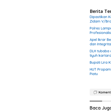
Berita Te
Dipastikan K
Zidam V/Bra
Polres Lamp
Profesional
Apel Ikrar B
dan Integrit
DLH tubaba 
tiyuh kartar
Bupati Lira
HUT Propam P
Piatu
Koment
Baca Jug