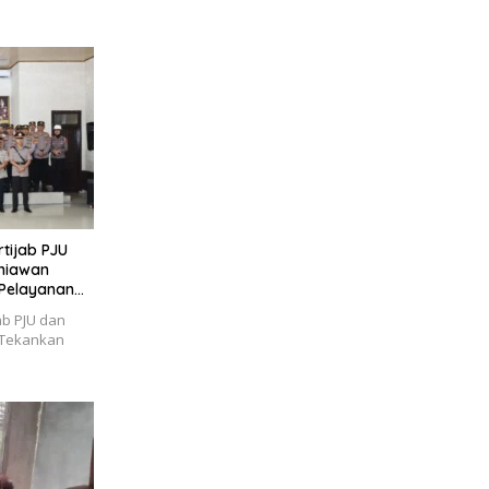
tijab PJU
niawan
 Pelayanan
ab PJU dan
 Tekankan