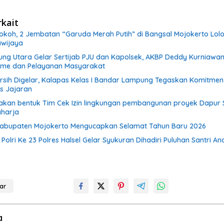
rkait
okoh, 2 Jembatan “Garuda Merah Putih” di Bangsal Mojokerto Lolo
wijaya
ung Utara Gelar Sertijab PJU dan Kapolsek, AKBP Deddy Kurniawa
isme dan Pelayanan Masyarakat
ersih Digelar, Kalapas Kelas I Bandar Lampung Tegaskan Komitmen
as Jajaran
akan bentuk Tim Cek Izin lingkungan pembangunan proyek Dapur
aharja
 Kabupaten Mojokerto Mengucapkan Selamat Tahun Baru 2026
olri Ke 23 Polres Halsel Gelar Syukuran Dihadiri Puluhan Santri An
ar
a