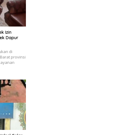
k Izin
ek Dapur
ukan di
arat provinsi
layanan