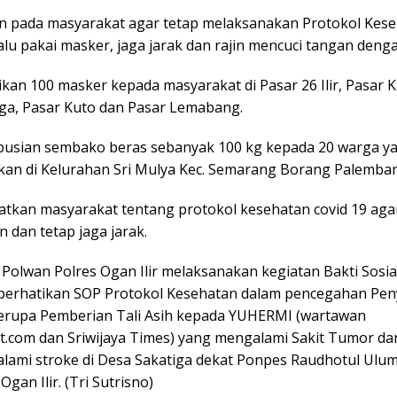
n pada masyarakat agar tetap melaksanakan Protokol Kes
lu pakai masker, jaga jarak dan rajin mencuci tangan deng
kan 100 masker kepada masyarakat di Pasar 26 Ilir, Pasar K
a, Pasar Kuto dan Pasar Lemabang.
ribusian sembako beras sebanyak 100 kg kepada 20 warga y
n di Kelurahan Sri Mulya Kec. Semarang Borang Palemba
atkan masyarakat tentang protokol kesehatan covid 19 aga
 dan tetap jaga jarak.
Polwan Polres Ogan Ilir melaksanakan kegiatan Bakti Sosi
erhatikan SOP Protokol Kesehatan dalam pencegahan Pe
berupa Pemberian Tali Asih kepada YUHERMI (wartawan
t.com dan Sriwijaya Times) yang mengalami Sakit Tumor dan
lami stroke di Desa Sakatiga dekat Ponpes Raudhotul Ulum
gan Ilir. (Tri Sutrisno)