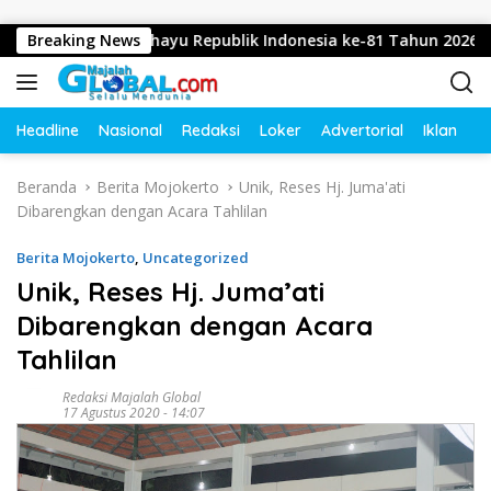
Langsung ke konten
ucapkan Dirgahayu Republik Indonesia ke-81 Tahun 2026
Breaking News
Headline
Nasional
Redaksi
Loker
Advertorial
Iklan
O
Beranda
Berita Mojokerto
Unik, Reses Hj. Juma'ati
Dibarengkan dengan Acara Tahlilan
Berita Mojokerto
,
Uncategorized
Unik, Reses Hj. Juma’ati
Dibarengkan dengan Acara
Tahlilan
Redaksi Majalah Global
17 Agustus 2020 - 14:07