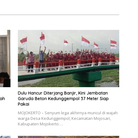
5
Dulu Hancur Diterjang Banjir, Kini Jembatan
nah
Garuda Beton Kedunggempol 37 Meter Siap
Pakai
MOJOKERTO – Senyum lega akhirnya muncul di wajah
warga Desa Kedunggempol, Kecamatan Mojosari,
Kabupaten Mojokerto….