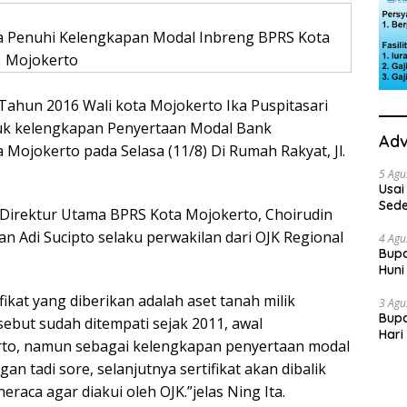
ta Penuhi Kelengkapan Modal Inbreng BPRS Kota
Mojokerto
Tahun 2016 Wali kota Mojokerto Ika Puspitasari
tuk kelengkapan Penyertaan Modal Bank
Adv
Mojokerto pada Selasa (11/8) Di Rumah Rakyat, Jl.
5 Agu
Usai
Sede
 Direktur Utama BPRS Kota Mojokerto, Choirudin
Ini 
n Adi Sucipto selaku perwakilan dari OJK Regional
4 Agu
Bupa
Huni
dan
fikat yang diberikan adalah aset tanah milik
3 Agu
Bupa
ebut sudah ditempati sejak 2011, awal
Hari
rto, namun sebagai kelengkapan penyertaan modal
“Sol
an tadi sore, selanjutnya sertifikat akan dibalik
eraca agar diakui oleh OJK.”jelas Ning Ita.