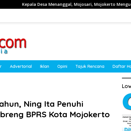
Desa Menanggal, Mojosari, Mojokerto Mengucapkan Selamat HU
r
Advertorial
Iklan
Opini
Tajuk Rencana
Daftar H
Low
ahun, Ning Ita Penuhi
nbreng BPRS Kota Mojokerto