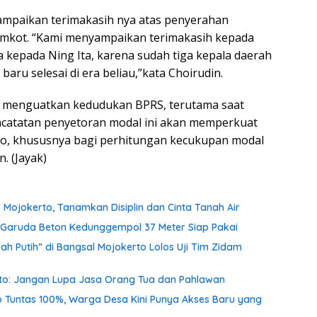
ampaikan terimakasih nya atas penyerahan
emkot. “Kami menyampaikan terimakasih kepada
kepada Ning Ita, karena sudah tiga kepala daerah
baru selesai di era beliau,”kata Choirudin.
 menguatkan kedudukan BPRS, terutama saat
ncatatan penyetoran modal ini akan memperkuat
to, khususnya bagi perhitungan kecukupan modal
. (Jayak)
 Mojokerto, Tanamkan Disiplin dan Cinta Tanah Air
an Garuda Beton Kedunggempol 37 Meter Siap Pakai
h Putih” di Bangsal Mojokerto Lolos Uji Tim Zidam
nto: Jangan Lupa Jasa Orang Tua dan Pahlawan
o Tuntas 100%, Warga Desa Kini Punya Akses Baru yang