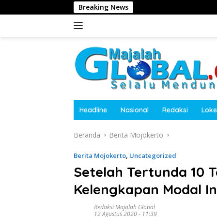
Langsung
Breaking News
Kepala 
ke
konten
Headline
Nasional
Redaksi
Loke
Beranda
Berita Mojokerto
Berita Mojokerto
,
Uncategorized
Setelah Tertunda 10 T
Kelengkapan Modal I
Redaksi Majalah Global
12 Agustus 2020 - 11:39