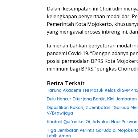
Dalam kesempatan ini Choirudin meny
kelengkapan penyertaan modal dari P
Pemerintah Kota Mojokerto, khususnya 
yang mengawal proses inbreng ini, dan 
Ia menambahkan penyetoran modal ini
pandemi Covid-19. “Dengan adanya pe
posisi permodalan BPRS Kota Mojoker
minimum bagi BPRS,”pungkas Choirudin
Berita Terkait
Taruna Akademi TNI Masuk Kelas di SRMP 15
Dulu Hancur Diterjang Banjir, Kini Jembat
Dipastikan Kokoh, 2 Jembatan “Garuda Mera
V/Brawijaya
Khotmil Qur’an ke-26, Advokat Hadi Purwa
Tiga Jembatan Perintis Garuda di Mojokert
Lebih Aman