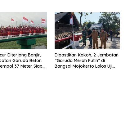
ur Diterjang Banjir,
Dipastikan Kokoh, 2 Jembatan
batan Garuda Beton
“Garuda Merah Putih” di
empol 37 Meter Siap
Bangsal Mojokerto Lolos Uji
Tim Zidam V/Brawijaya