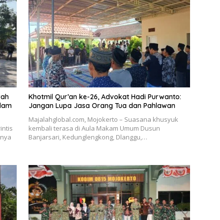
rah
Khotmil Qur’an ke-26, Advokat Hadi Purwanto:
idam
Jangan Lupa Jasa Orang Tua dan Pahlawan
Majalahglobal.com, Mojokerto – Suasana khusyuk
ntis
kembali terasa di Aula Makam Umum Dusun
rnya
Banjarsari, Kedunglengkong, Dlanggu,…