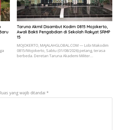
o
Taruna Akmil Disambut Kodim 0815 Mojokerto,
 Baru
Awali Bakti Pengabdian di Sekolah Rakyat SRMP
15
MOJOKERTO, MAJALAHGLOBAL.COM — Lobi Makodim
iga
0815/Mojokerto, Sabtu (01/08/2026) petang, terasa
berbeda. Deretan Taruna Akademi Militer…
Ruas yang wajib ditandai
*