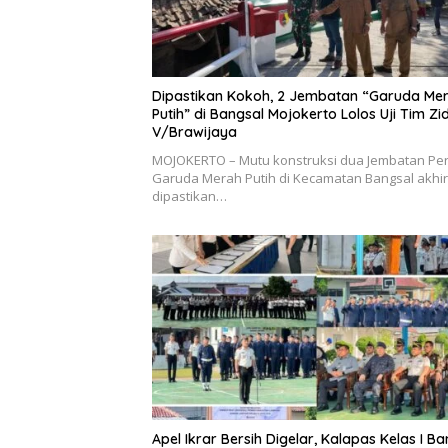
Dipastikan Kokoh, 2 Jembatan “Garuda Me
Putih” di Bangsal Mojokerto Lolos Uji Tim Z
V/Brawijaya
MOJOKERTO – Mutu konstruksi dua Jembatan Peri
Garuda Merah Putih di Kecamatan Bangsal akhi
dipastikan…
Apel Ikrar Bersih Digelar, Kalapas Kelas I B