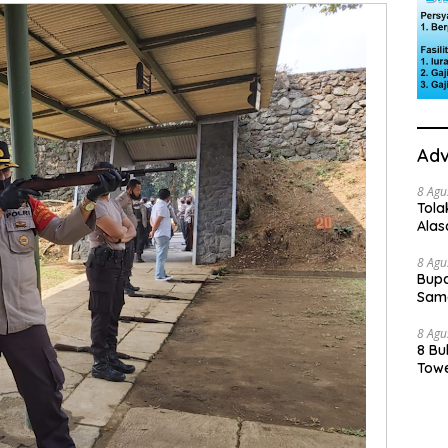
Adv
8 Agu
Tola
Ala
8 Agu
Bupa
Sama
8 Agu
8 Bu
Towe