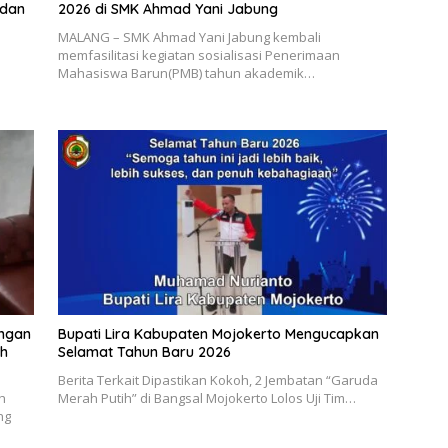
 dan
2026 di SMK Ahmad Yani Jabung
MALANG – SMK Ahmad Yani Jabung kembali
memfasilitasi kegiatan sosialisasi Penerimaan
Mahasiswa Barun(PMB) tahun akademik…
ungan
Bupati Lira Kabupaten Mojokerto Mengucapkan
uh
Selamat Tahun Baru 2026
Berita Terkait Dipastikan Kokoh, 2 Jembatan “Garuda
h
Merah Putih” di Bangsal Mojokerto Lolos Uji Tim…
ng