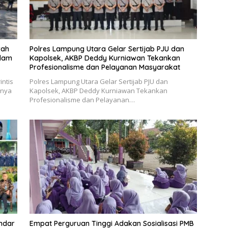
rah
Polres Lampung Utara Gelar Sertijab PJU dan
idam
Kapolsek, AKBP Deddy Kurniawan Tekankan
Profesionalisme dan Pelayanan Masyarakat
ntis
Polres Lampung Utara Gelar Sertijab PJU dan
rnya
Kapolsek, AKBP Deddy Kurniawan Tekankan
Profesionalisme dan Pelayanan…
andar
Empat Perguruan Tinggi Adakan Sosialisasi PMB