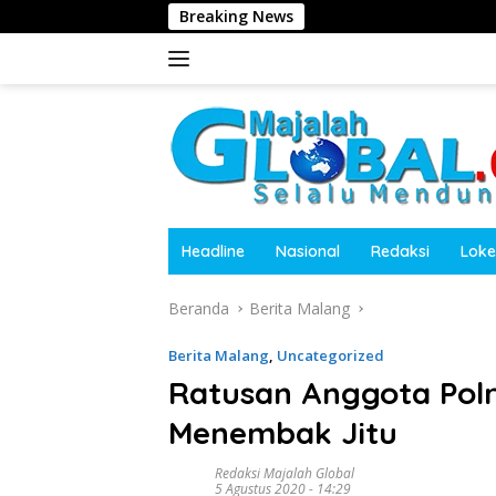
Langsung
Breaking News
Harita 
ke
konten
Headline
Nasional
Redaksi
Loke
Beranda
Berita Malang
Berita Malang
,
Uncategorized
Ratusan Anggota Polr
Menembak Jitu
Redaksi Majalah Global
5 Agustus 2020 - 14:29