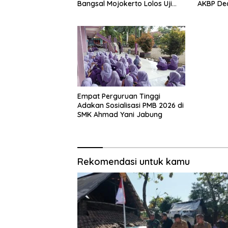
Bangsal Mojokerto Lolos Uji
AKBP De
Tim Zidam V/Brawijaya
Tekankan
Pelayan
Empat Perguruan Tinggi
Adakan Sosialisasi PMB 2026 di
SMK Ahmad Yani Jabung
Rekomendasi untuk kamu