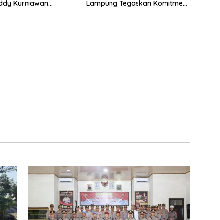
ddy Kurniawan
Lampung Tegaskan Komitmen
 Profesionalisme dan
Zero Halinar dan Integritas
an Masyarakat
Jajaran