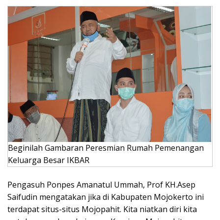
Beginilah Gambaran Peresmian Rumah Pemenangan
Keluarga Besar IKBAR
Pengasuh Ponpes Amanatul Ummah, Prof KH.Asep
Saifudin mengatakan jika di Kabupaten Mojokerto ini
terdapat situs-situs Mojopahit. Kita niatkan diri kita