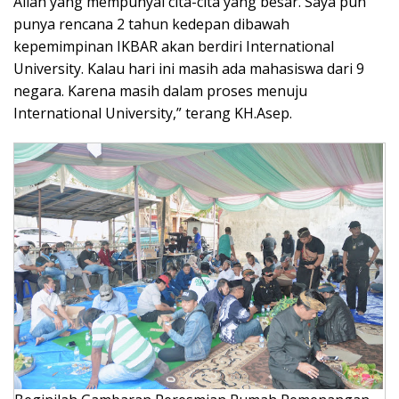
Allah yang mempunyai cita-cita yang besar. Saya pun
punya rencana 2 tahun kedepan dibawah
kepemimpinan IKBAR akan berdiri International
University. Kalau hari ini masih ada mahasiswa dari 9
negara. Karena masih dalam proses menuju
International University,” terang KH.Asep.