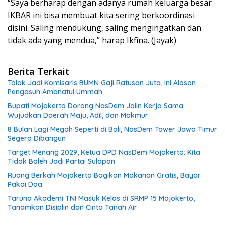
“Saya berharap dengan adanya rumah keluarga besar
IKBAR ini bisa membuat kita sering berkoordinasi
disini. Saling mendukung, saling mengingatkan dan
tidak ada yang mendua,” harap Ikfina. (Jayak)
Berita Terkait
Tolak Jadi Komisaris BUMN Gaji Ratusan Juta, Ini Alasan
Pengasuh Amanatul Ummah
Bupati Mojokerto Dorong NasDem Jalin Kerja Sama
Wujudkan Daerah Maju, Adil, dan Makmur
8 Bulan Lagi Megah Seperti di Bali, NasDem Tower Jawa Timur
Segera Dibangun
Target Menang 2029, Ketua DPD NasDem Mojokerto: Kita
Tidak Boleh Jadi Partai Sulapan
Ruang Berkah Mojokerto Bagikan Makanan Gratis, Bayar
Pakai Doa
Taruna Akademi TNI Masuk Kelas di SRMP 15 Mojokerto,
Tanamkan Disiplin dan Cinta Tanah Air