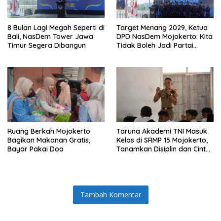
8 Bulan Lagi Megah Seperti di
Target Menang 2029, Ketua
Bali, NasDem Tower Jawa
DPD NasDem Mojokerto: Kita
Timur Segera Dibangun
Tidak Boleh Jadi Partai
Sulapan
Ruang Berkah Mojokerto
Taruna Akademi TNI Masuk
Bagikan Makanan Gratis,
Kelas di SRMP 15 Mojokerto,
Bayar Pakai Doa
Tanamkan Disiplin dan Cinta
Tanah Air
Tambah Komentar