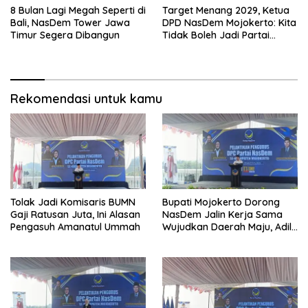
8 Bulan Lagi Megah Seperti di
Target Menang 2029, Ketua
Bali, NasDem Tower Jawa
DPD NasDem Mojokerto: Kita
Timur Segera Dibangun
Tidak Boleh Jadi Partai
Sulapan
Rekomendasi untuk kamu
Tolak Jadi Komisaris BUMN
Bupati Mojokerto Dorong
Gaji Ratusan Juta, Ini Alasan
NasDem Jalin Kerja Sama
Pengasuh Amanatul Ummah
Wujudkan Daerah Maju, Adil,
dan Makmur