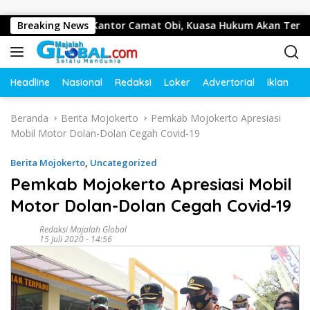
Langsung ke konten
rtawan di Kantor Camat Obi, Kuasa Hukum Akan Tempuh Jal
Breaking News
Headline
Nasional
Redaksi
Loker
Advertorial
Iklan
O
Beranda
Berita Mojokerto
Pemkab Mojokerto Apresiasi
Mobil Motor Dolan-Dolan Cegah Covid-19
Berita Mojokerto
,
Uncategorized
Pemkab Mojokerto Apresiasi Mobil
Motor Dolan-Dolan Cegah Covid-19
Redaksi Majalah Global
15 Juli 2020 - 14:56