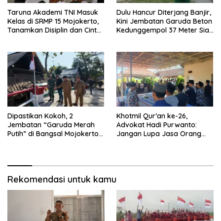
Taruna Akademi TNI Masuk
Dulu Hancur Diterjang Banjir,
Kelas di SRMP 15 Mojokerto,
Kini Jembatan Garuda Beton
Tanamkan Disiplin dan Cinta
Kedunggempol 37 Meter Siap
Tanah Air
Pakai
Dipastikan Kokoh, 2
Khotmil Qur’an ke-26,
Jembatan “Garuda Merah
Advokat Hadi Purwanto:
Putih” di Bangsal Mojokerto
Jangan Lupa Jasa Orang
Lolos Uji Tim Zidam
Tua dan Pahlawan
V/Brawijaya
Rekomendasi untuk kamu