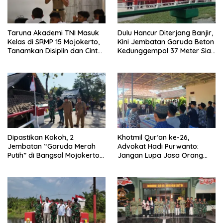
Taruna Akademi TNI Masuk
Dulu Hancur Diterjang Banjir,
Kelas di SRMP 15 Mojokerto,
Kini Jembatan Garuda Beton
Tanamkan Disiplin dan Cinta
Kedunggempol 37 Meter Siap
Tanah Air
Pakai
Dipastikan Kokoh, 2
Khotmil Qur’an ke-26,
Jembatan “Garuda Merah
Advokat Hadi Purwanto:
Putih” di Bangsal Mojokerto
Jangan Lupa Jasa Orang
Lolos Uji Tim Zidam
Tua dan Pahlawan
V/Brawijaya