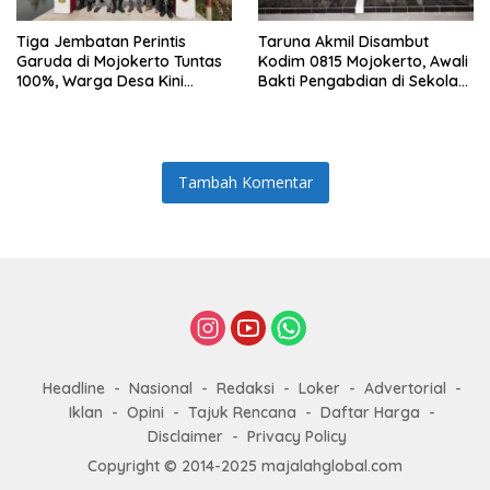
Tiga Jembatan Perintis
Taruna Akmil Disambut
Garuda di Mojokerto Tuntas
Kodim 0815 Mojokerto, Awali
100%, Warga Desa Kini
Bakti Pengabdian di Sekolah
Punya Akses Baru yang Lebih
Rakyat SRMP 15
Aman
Tambah Komentar
Headline
Nasional
Redaksi
Loker
Advertorial
Iklan
Opini
Tajuk Rencana
Daftar Harga
Disclaimer
Privacy Policy
Copyright © 2014-2025 majalahglobal.com