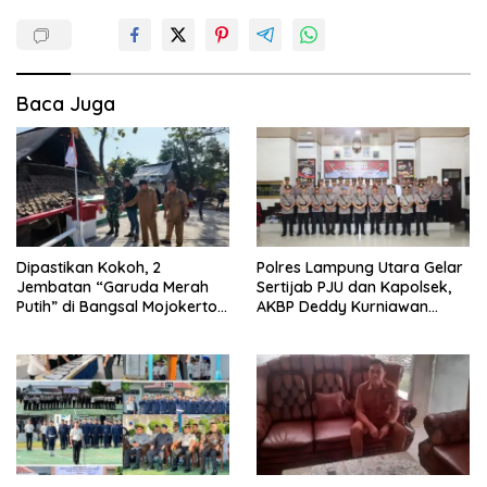
Baca Juga
Dipastikan Kokoh, 2
Polres Lampung Utara Gelar
Jembatan “Garuda Merah
Sertijab PJU dan Kapolsek,
Putih” di Bangsal Mojokerto
AKBP Deddy Kurniawan
Lolos Uji Tim Zidam
Tekankan Profesionalisme
V/Brawijaya
dan Pelayanan Masyarakat