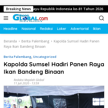
Langsung ke konten
apkan Dirgahayu Republik Indonesia ke-81 Tahun 2026
Breaking News
Headline
Nasional
Redaksi
Loker
Advertorial
Iklan
O
Beranda
Berita Palembang
Kapolda Sumsel Hadiri Panen
Raya Ikan Bandeng Binaan
Berita Palembang
,
Uncategorized
Kapolda Sumsel Hadiri Panen Raya
Ikan Bandeng Binaan
Redaksi Majalah Global
11 Juli 2020 - 13:59