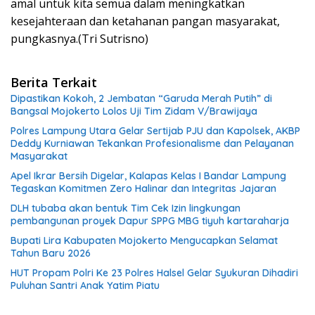
amal untuk kita semua dalam meningkatkan
kesejahteraan dan ketahanan pangan masyarakat,
pungkasnya.(Tri Sutrisno)
Berita Terkait
Dipastikan Kokoh, 2 Jembatan “Garuda Merah Putih” di
Bangsal Mojokerto Lolos Uji Tim Zidam V/Brawijaya
Polres Lampung Utara Gelar Sertijab PJU dan Kapolsek, AKBP
Deddy Kurniawan Tekankan Profesionalisme dan Pelayanan
Masyarakat
Apel Ikrar Bersih Digelar, Kalapas Kelas I Bandar Lampung
Tegaskan Komitmen Zero Halinar dan Integritas Jajaran
DLH tubaba akan bentuk Tim Cek Izin lingkungan
pembangunan proyek Dapur SPPG MBG tiyuh kartaraharja
Bupati Lira Kabupaten Mojokerto Mengucapkan Selamat
Tahun Baru 2026
HUT Propam Polri Ke 23 Polres Halsel Gelar Syukuran Dihadiri
Puluhan Santri Anak Yatim Piatu