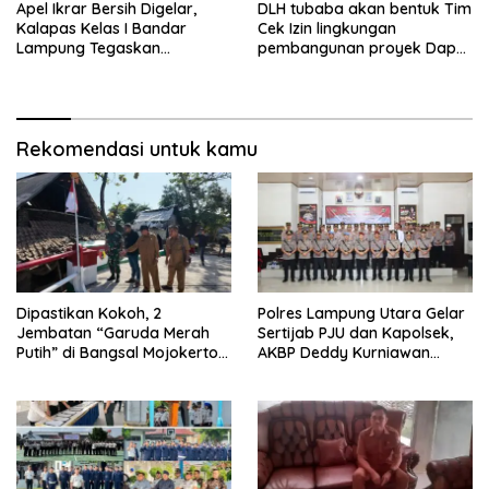
Apel Ikrar Bersih Digelar,
DLH tubaba akan bentuk Tim
Kalapas Kelas I Bandar
Cek Izin lingkungan
Lampung Tegaskan
pembangunan proyek Dapur
Komitmen Zero Halinar dan
SPPG MBG tiyuh kartaraharja
Integritas Jajaran
Rekomendasi untuk kamu
Dipastikan Kokoh, 2
Polres Lampung Utara Gelar
Jembatan “Garuda Merah
Sertijab PJU dan Kapolsek,
Putih” di Bangsal Mojokerto
AKBP Deddy Kurniawan
Lolos Uji Tim Zidam
Tekankan Profesionalisme
V/Brawijaya
dan Pelayanan Masyarakat