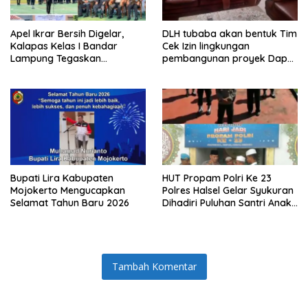
Apel Ikrar Bersih Digelar,
DLH tubaba akan bentuk Tim
Kalapas Kelas I Bandar
Cek Izin lingkungan
Lampung Tegaskan
pembangunan proyek Dapur
Komitmen Zero Halinar dan
SPPG MBG tiyuh kartaraharja
Integritas Jajaran
Bupati Lira Kabupaten
HUT Propam Polri Ke 23
Mojokerto Mengucapkan
Polres Halsel Gelar Syukuran
Selamat Tahun Baru 2026
Dihadiri Puluhan Santri Anak
Yatim Piatu
Tambah Komentar