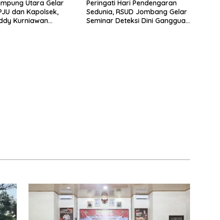
ampung Utara Gelar
Peringati Hari Pendengaran
 PJU dan Kapolsek,
Sedunia, RSUD Jombang Gelar
ddy Kurniawan
Seminar Deteksi Dini Gangguan
 Profesionalisme dan
Bicara Anak
an Masyarakat