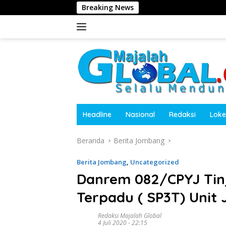
Langsung
Breaking News
Polres Tanggamus 
ke
konten
Headline
Nasional
Redaksi
Loke
Beranda
Berita Jombang
Berita Jombang
,
Uncategorized
Danrem 082/CPYJ Tinj
Terpadu ( SP3T) Unit
Redaksi Majalah Global
4 Juli 2020 - 22:15