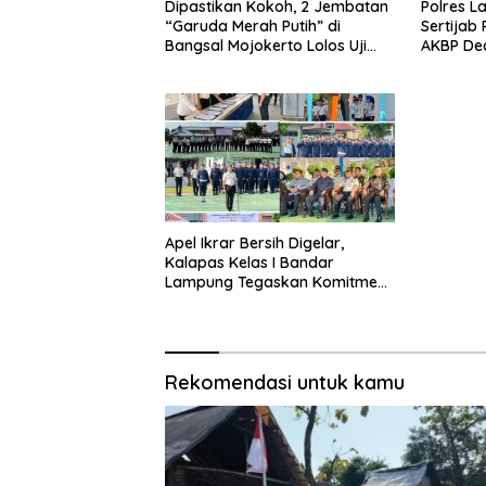
Dipastikan Kokoh, 2 Jembatan
Polres L
“Garuda Merah Putih” di
Sertijab
Bangsal Mojokerto Lolos Uji
AKBP De
Tim Zidam V/Brawijaya
Tekankan
Pelayan
Apel Ikrar Bersih Digelar,
Kalapas Kelas I Bandar
Lampung Tegaskan Komitmen
Zero Halinar dan Integritas
Jajaran
Rekomendasi untuk kamu