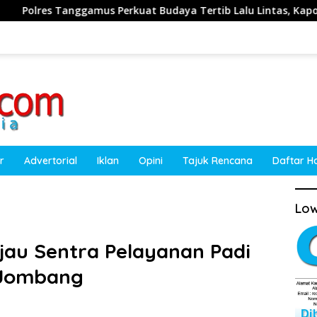
Perkuat Budaya Tertib Lalu Lintas, Kapolres Ajak Masyarakat J
r
Advertorial
Iklan
Opini
Tajuk Rencana
Daftar H
Low
au Sentra Pelayanan Padi
 Jombang