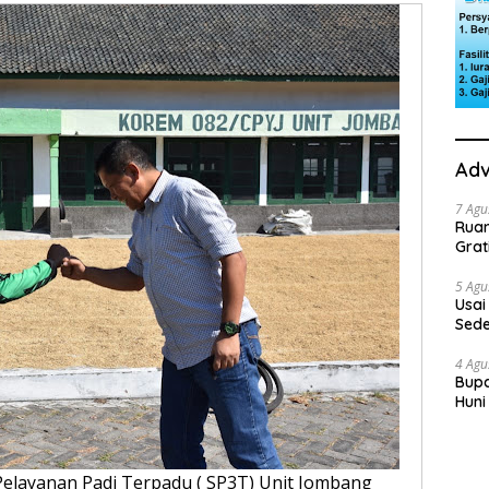
Adv
7 Agu
Rua
Grat
5 Agu
Usai
Sede
Ini 
4 Agu
Bupa
Huni
dan
Pelayanan Padi Terpadu ( SP3T) Unit Jombang