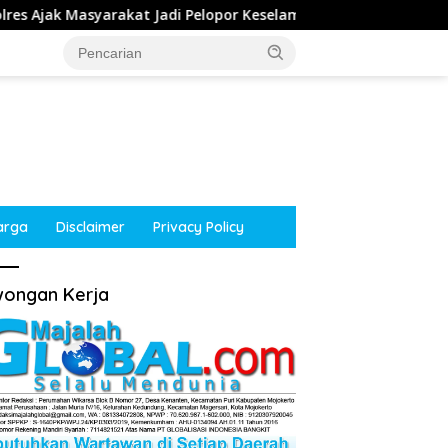
adi Pelopor Keselamatan Lewat Safety Riding dan Siger Lampun
arga
Disclaimer
Privacy Policy
ongan Kerja