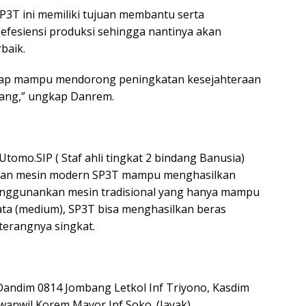
3T ini memiliki tujuan membantu serta
fesiensi produksi sehingga nantinya akan
baik.
arap mampu mendorong peningkatan kesejahteraan
bang,” ungkap Danrem.
Utomo.SIP ( Staf ahli tingkat 2 bindang Banusia)
an mesin modern SP3T mampu menghasilkan
nggunankan mesin tradisional yang hanya mampu
ata (medium), SP3T bisa menghasilkan beras
terangnya singkat.
 Dandim 0814 Jombang Letkol Inf Triyono, Kasdim
anwil Korem Mayor Inf Soko. (Jayak)