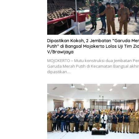
Dipastikan Kokoh, 2 Jembatan “Garuda Me
Putih” di Bangsal Mojokerto Lolos Uji Tim Z
V/Brawijaya
MOJOKERTO – Mutu konstruksi dua Jembatan Peri
Garuda Merah Putih di Kecamatan Bangsal akhi
dipastikan…