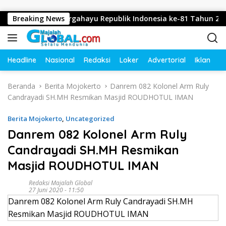
Langsung ke konten
engucapkan Dirgahayu Republik Indonesia ke-81 Tahun 2026
Breaking News
Headline
Nasional
Redaksi
Loker
Advertorial
Iklan
O
Beranda
Berita Mojokerto
Danrem 082 Kolonel Arm Ruly
Candrayadi SH.MH Resmikan Masjid ROUDHOTUL IMAN
Berita Mojokerto
,
Uncategorized
Danrem 082 Kolonel Arm Ruly
Candrayadi SH.MH Resmikan
Masjid ROUDHOTUL IMAN
Redaksi Majalah Global
27 Juni 2020 - 11:50
Danrem 082 Kolonel Arm Ruly Candrayadi SH.MH
Resmikan Masjid ROUDHOTUL IMAN