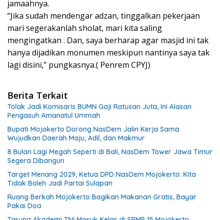
jamaahnya.
“Jika sudah mendengar adzan, tinggalkan pekerjaan
mari segerakanlah sholat, mari kita saling
mengingatkan . Dan, saya berharap agar masjid ini tak
hanya dijadikan monumen meskipun nantinya saya tak
lagi disini,” pungkasnya.( Penrem CPYJ)
Berita Terkait
Tolak Jadi Komisaris BUMN Gaji Ratusan Juta, Ini Alasan
Pengasuh Amanatul Ummah
Bupati Mojokerto Dorong NasDem Jalin Kerja Sama
Wujudkan Daerah Maju, Adil, dan Makmur
8 Bulan Lagi Megah Seperti di Bali, NasDem Tower Jawa Timur
Segera Dibangun
Target Menang 2029, Ketua DPD NasDem Mojokerto: Kita
Tidak Boleh Jadi Partai Sulapan
Ruang Berkah Mojokerto Bagikan Makanan Gratis, Bayar
Pakai Doa
Taruna Akademi TNI Masuk Kelas di SRMP 15 Mojokerto,