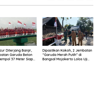
ur Diterjang Banjir,
Dipastikan Kokoh, 2 Jembatan
batan Garuda Beton
“Garuda Merah Putih” di
empol 37 Meter Siap
Bangsal Mojokerto Lolos Uji
Tim Zidam V/Brawijaya