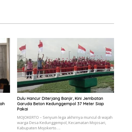
5
Dulu Hancur Diterjang Banjir, Kini Jembatan
nah
Garuda Beton Kedunggempol 37 Meter Siap
Pakai
MOJOKERTO – Senyum lega akhirnya muncul di wajah
warga Desa Kedunggempol, Kecamatan Mojosari,
Kabupaten Mojokerto….