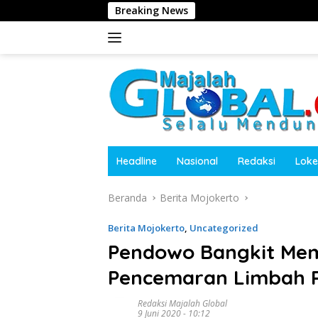
Langsung
Breaking News
Dugaan Penghala
ke
konten
Headline
Nasional
Redaksi
Loke
Beranda
Berita Mojokerto
Berita Mojokerto
,
Uncategorized
Pendowo Bangkit Mem
Pencemaran Limbah P
Redaksi Majalah Global
9 Juni 2020 - 10:12