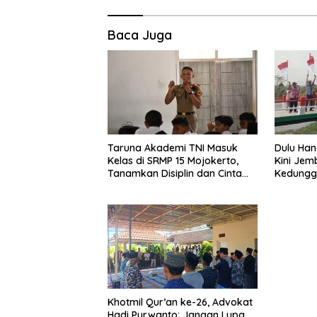
Baca Juga
Taruna Akademi TNI Masuk
Dulu Hanc
Kelas di SRMP 15 Mojokerto,
Kini Jem
Tanamkan Disiplin dan Cinta
Kedungg
Tanah Air
Pakai
Khotmil Qur’an ke-26, Advokat
Hadi Purwanto: Jangan Lupa