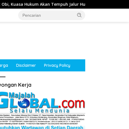
an Tempuh Jalur Hukum
Kepala Desa Tempuran, Sooko,
arga
Disclaimer
Privacy Policy
ongan Kerja