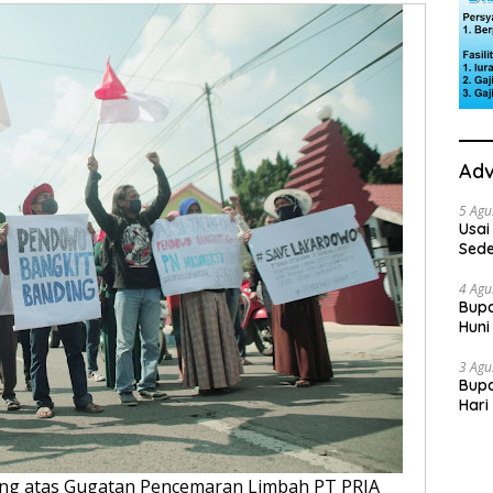
Adv
5 Agu
Usai
Sede
Ini 
4 Agu
Bupa
Huni
dan
3 Agu
Bupa
Hari
“Sol
ng atas Gugatan Pencemaran Limbah PT PRIA