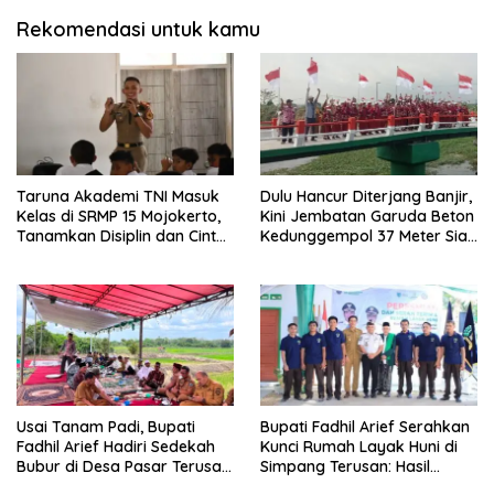
Rekomendasi untuk kamu
Taruna Akademi TNI Masuk
Dulu Hancur Diterjang Banjir,
Kelas di SRMP 15 Mojokerto,
Kini Jembatan Garuda Beton
Tanamkan Disiplin dan Cinta
Kedunggempol 37 Meter Siap
Tanah Air
Pakai
Usai Tanam Padi, Bupati
Bupati Fadhil Arief Serahkan
Fadhil Arief Hadiri Sedekah
Kunci Rumah Layak Huni di
Bubur di Desa Pasar Terusan:
Simpang Terusan: Hasil
“Tradisi Ini Harus Diwariskan”
Kolaborasi Lapas dan