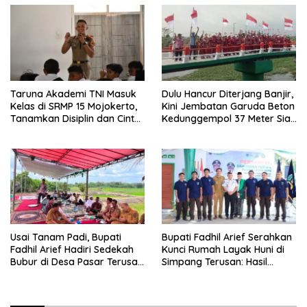
Taruna Akademi TNI Masuk
Dulu Hancur Diterjang Banjir,
Kelas di SRMP 15 Mojokerto,
Kini Jembatan Garuda Beton
Tanamkan Disiplin dan Cinta
Kedunggempol 37 Meter Siap
Tanah Air
Pakai
Usai Tanam Padi, Bupati
Bupati Fadhil Arief Serahkan
Fadhil Arief Hadiri Sedekah
Kunci Rumah Layak Huni di
Bubur di Desa Pasar Terusan:
Simpang Terusan: Hasil
“Tradisi Ini Harus Diwariskan”
Kolaborasi Lapas dan
Baznas