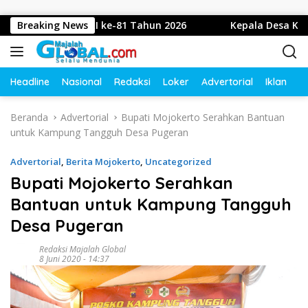
Langsung ke konten
amat HUT RI ke-81 Tahun 2026
Breaking News
Kepala Desa Kupang, Je
Headline
Nasional
Redaksi
Loker
Advertorial
Iklan
O
Beranda
Advertorial
Bupati Mojokerto Serahkan Bantuan
untuk Kampung Tangguh Desa Pugeran
Advertorial
,
Berita Mojokerto
,
Uncategorized
Bupati Mojokerto Serahkan
Bantuan untuk Kampung Tangguh
Desa Pugeran
Redaksi Majalah Global
8 Juni 2020 - 14:37