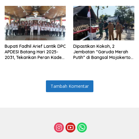
Baznas
Bupati Fadhil Arief Lantik DPC
Dipastikan Kokoh, 2
APDESI Batang Hari 2025-
Jembatan “Garuda Merah
2031, Tekankan Peran Kades
Putih” di Bangsal Mojokerto
Jadi “Solusi Masalah Desa”
Lolos Uji Tim Zidam
V/Brawijaya
Tambah Komentar