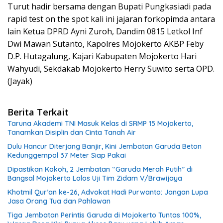
Turut hadir bersama dengan Bupati Pungkasiadi pada
rapid test on the spot kali ini jajaran forkopimda antara
lain Ketua DPRD Ayni Zuroh, Dandim 0815 Letkol Inf
Dwi Mawan Sutanto, Kapolres Mojokerto AKBP Feby
D.P. Hutagalung, Kajari Kabupaten Mojokerto Hari
Wahyudi, Sekdakab Mojokerto Herry Suwito serta OPD.
(Jayak)
Berita Terkait
Taruna Akademi TNI Masuk Kelas di SRMP 15 Mojokerto,
Tanamkan Disiplin dan Cinta Tanah Air
Dulu Hancur Diterjang Banjir, Kini Jembatan Garuda Beton
Kedunggempol 37 Meter Siap Pakai
Dipastikan Kokoh, 2 Jembatan “Garuda Merah Putih” di
Bangsal Mojokerto Lolos Uji Tim Zidam V/Brawijaya
Khotmil Qur’an ke-26, Advokat Hadi Purwanto: Jangan Lupa
Jasa Orang Tua dan Pahlawan
Tiga Jembatan Perintis Garuda di Mojokerto Tuntas 100%,