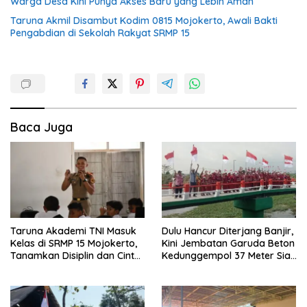
Warga Desa Kini Punya Akses Baru yang Lebih Aman
Taruna Akmil Disambut Kodim 0815 Mojokerto, Awali Bakti
Pengabdian di Sekolah Rakyat SRMP 15
Baca Juga
Taruna Akademi TNI Masuk
Dulu Hancur Diterjang Banjir,
Kelas di SRMP 15 Mojokerto,
Kini Jembatan Garuda Beton
Tanamkan Disiplin dan Cinta
Kedunggempol 37 Meter Siap
Tanah Air
Pakai