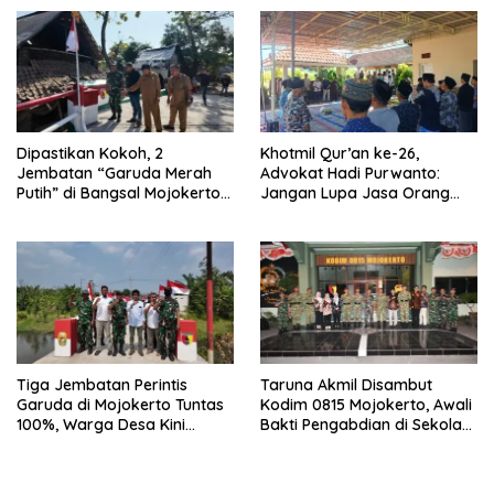
Dipastikan Kokoh, 2
Khotmil Qur’an ke-26,
Jembatan “Garuda Merah
Advokat Hadi Purwanto:
Putih” di Bangsal Mojokerto
Jangan Lupa Jasa Orang
Lolos Uji Tim Zidam
Tua dan Pahlawan
V/Brawijaya
Tiga Jembatan Perintis
Taruna Akmil Disambut
Garuda di Mojokerto Tuntas
Kodim 0815 Mojokerto, Awali
100%, Warga Desa Kini
Bakti Pengabdian di Sekolah
Punya Akses Baru yang Lebih
Rakyat SRMP 15
Aman