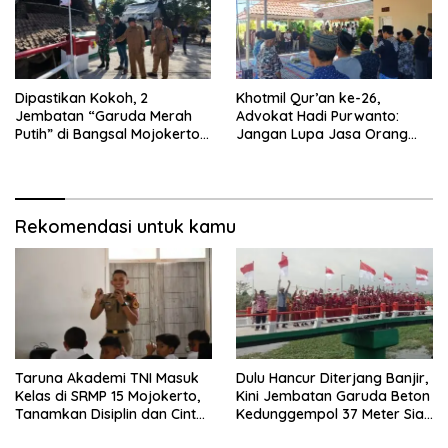
Dipastikan Kokoh, 2
Khotmil Qur’an ke-26,
Jembatan “Garuda Merah
Advokat Hadi Purwanto:
Putih” di Bangsal Mojokerto
Jangan Lupa Jasa Orang
Lolos Uji Tim Zidam
Tua dan Pahlawan
V/Brawijaya
Rekomendasi untuk kamu
Taruna Akademi TNI Masuk
Dulu Hancur Diterjang Banjir,
Kelas di SRMP 15 Mojokerto,
Kini Jembatan Garuda Beton
Tanamkan Disiplin dan Cinta
Kedunggempol 37 Meter Siap
Tanah Air
Pakai