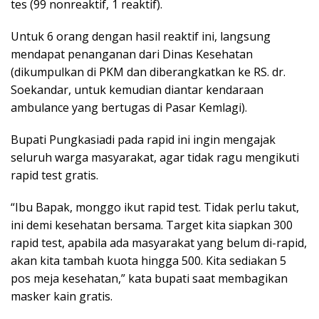
tes (99 nonreaktif, 1 reaktif).
Untuk 6 orang dengan hasil reaktif ini, langsung
mendapat penanganan dari Dinas Kesehatan
(dikumpulkan di PKM dan diberangkatkan ke RS. dr.
Soekandar, untuk kemudian diantar kendaraan
ambulance yang bertugas di Pasar Kemlagi).
Bupati Pungkasiadi pada rapid ini ingin mengajak
seluruh warga masyarakat, agar tidak ragu mengikuti
rapid test gratis.
“Ibu Bapak, monggo ikut rapid test. Tidak perlu takut,
ini demi kesehatan bersama. Target kita siapkan 300
rapid test, apabila ada masyarakat yang belum di-rapid,
akan kita tambah kuota hingga 500. Kita sediakan 5
pos meja kesehatan,” kata bupati saat membagikan
masker kain gratis.