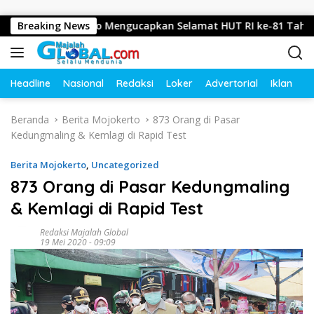
Langsung ke konten
ari, Mojokerto Mengucapkan Selamat HUT RI ke-81 Tahun 2026
Breaking News
Headline
Nasional
Redaksi
Loker
Advertorial
Iklan
O
Beranda
Berita Mojokerto
873 Orang di Pasar
Kedungmaling & Kemlagi di Rapid Test
Berita Mojokerto
,
Uncategorized
873 Orang di Pasar Kedungmaling
& Kemlagi di Rapid Test
Redaksi Majalah Global
19 Mei 2020 - 09:09