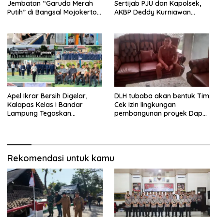
Jembatan “Garuda Merah
Sertijab PJU dan Kapolsek,
Putih” di Bangsal Mojokerto
AKBP Deddy Kurniawan
Lolos Uji Tim Zidam
Tekankan Profesionalisme
V/Brawijaya
dan Pelayanan Masyarakat
Apel Ikrar Bersih Digelar,
DLH tubaba akan bentuk Tim
Kalapas Kelas I Bandar
Cek Izin lingkungan
Lampung Tegaskan
pembangunan proyek Dapur
Komitmen Zero Halinar dan
SPPG MBG tiyuh kartaraharja
Integritas Jajaran
Rekomendasi untuk kamu