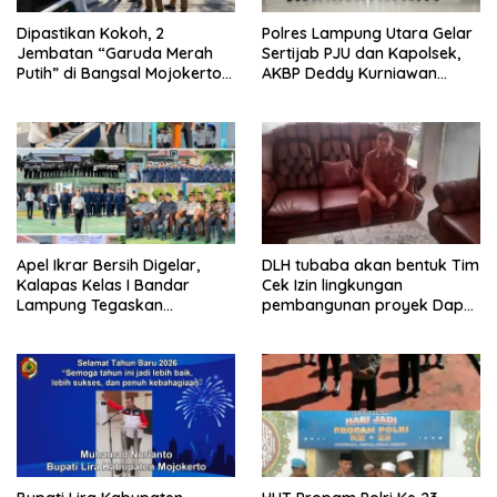
Dipastikan Kokoh, 2
Polres Lampung Utara Gelar
Jembatan “Garuda Merah
Sertijab PJU dan Kapolsek,
Putih” di Bangsal Mojokerto
AKBP Deddy Kurniawan
Lolos Uji Tim Zidam
Tekankan Profesionalisme
V/Brawijaya
dan Pelayanan Masyarakat
Apel Ikrar Bersih Digelar,
DLH tubaba akan bentuk Tim
Kalapas Kelas I Bandar
Cek Izin lingkungan
Lampung Tegaskan
pembangunan proyek Dapur
Komitmen Zero Halinar dan
SPPG MBG tiyuh kartaraharja
Integritas Jajaran