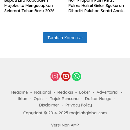
Bupati Lira Kabupaten
HUT Propam Polri Ke 23
Mojokerto Mengucapkan
Polres Halsel Gelar Syukuran
Selamat Tahun Baru 2026
Dihadiri Puluhan Santri Anak
Yatim Piatu
Tambah Komentar
Headline
Nasional
Redaksi
Loker
Advertorial
Iklan
Opini
Tajuk Rencana
Daftar Harga
Disclaimer
Privacy Policy
Copyright © 2014-2025 majalahglobal.com
Versi Non AMP