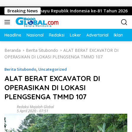
Langsung ke konten
ucapkan Dirgahayu Republik Indonesia ke-81 Tahun 2026
Breaking News
Headline
Nasional
Redaksi
Loker
Advertorial
Iklan
O
Beranda
Berita Situbondo
ALAT BERAT EXCAVATOR DI
OPERASIKAN DI LOKASI PLENGSENGA TMMD 107
Berita Situbondo
,
Uncategorized
ALAT BERAT EXCAVATOR DI
OPERASIKAN DI LOKASI
PLENGSENGA TMMD 107
Redaksi Majalah Global
5 April 2020 - 07:51