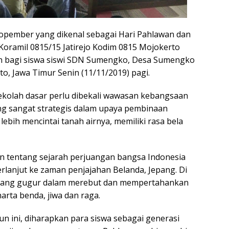
pember yang dikenal sebagai Hari Pahlawan dan
 Koramil 0815/15 Jatirejo Kodim 0815 Mojokerto
 bagi siswa siswi SDN Sumengko, Desa Sumengko
o, Jawa Timur Senin (11/11/2019) pagi.
sekolah dasar perlu dibekali wawasan kebangsaan
 yang sangat strategis dalam upaya pembinaan
bih mencintai tanah airnya, memiliki rasa bela
kan tentang sejarah perjuangan bangsa Indonesia
rlanjut ke zaman penjajahan Belanda, Jepang. Di
 yang gugur dalam merebut dan mempertahankan
ta benda, jiwa dan raga.
 ini, diharapkan para siswa sebagai generasi