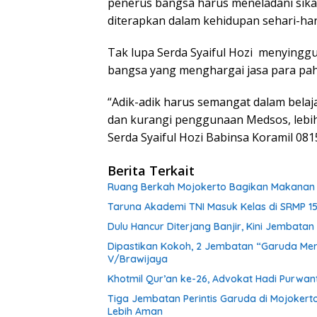
penerus bangsa harus meneladani sika
diterapkan dalam kehidupan sehari-har
Tak lupa Serda Syaiful Hozi menyingg
bangsa yang menghargai jasa para pa
“Adik-adik harus semangat dalam belajar
dan kurangi penggunaan Medsos, lebih 
Serda Syaiful Hozi Babinsa Koramil 081
Berita Terkait
Ruang Berkah Mojokerto Bagikan Makanan G
Taruna Akademi TNI Masuk Kelas di SRMP 15
Dulu Hancur Diterjang Banjir, Kini Jembat
Dipastikan Kokoh, 2 Jembatan “Garuda Mera
V/Brawijaya
Khotmil Qur’an ke-26, Advokat Hadi Purwa
Tiga Jembatan Perintis Garuda di Mojokert
Lebih Aman