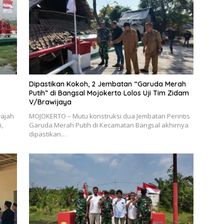
Dipastikan Kokoh, 2 Jembatan “Garuda Merah
Putih” di Bangsal Mojokerto Lolos Uji Tim Zidam
V/Brawijaya
wajah
MOJOKERTO – Mutu konstruksi dua Jembatan Perintis
,
Garuda Merah Putih di Kecamatan Bangsal akhirnya
dipastikan…