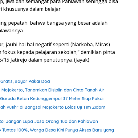
p, jiwa dan semangat para Pahlawan sehingga bisa
i khususnya dalam belajar
ung pepatah, bahwa bangsa yang besar adalah
hlawannya.
, jauhi hal hal negatif seperti (Narkoba, Miras)
fokus kepada pelajaran sekolah,” demikian pinta
5/15 Jatirejo dalam penutupnya. (Jayak)
ratis, Bayar Pakai Doa
 Mojokerto, Tanamkan Disiplin dan Cinta Tanah Air
an Garuda Beton Kedunggempol 37 Meter Siap Pakai
h Putih” di Bangsal Mojokerto Lolos Uji Tim Zidam
nto: Jangan Lupa Jasa Orang Tua dan Pahlawan
o Tuntas 100%, Warga Desa Kini Punya Akses Baru yang