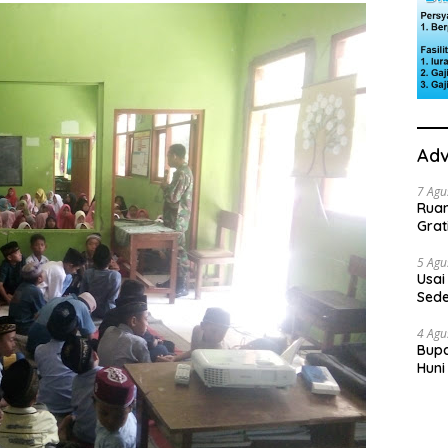
Adv
7 Agu
Rua
Grat
5 Agu
Usai
Sede
Ini 
4 Agu
Bupa
Huni
dan