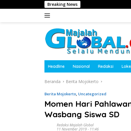
Langsung
Breaking News
Kasa
ke
konten
Headline
Nasional
Redaksi
Loke
Beranda
Berita Mojokerto
Berita Mojokerto
,
Uncategorized
Momen Hari Pahlawan 
Wasbang Siswa SD
Redaksi Majalah Global
11 November 2019 - 11:46