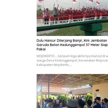
Dulu Hancur Diterjang Banjir, Kini Jembatan
Garuda Beton Kedunggempol 37 Meter Siap
Pakai
MOJOKERTO – Senyum lega akhirnya muncul di 
warga Desa Kedunggempol, Kecamatan Mojosari
Kabupaten Mojokerto….