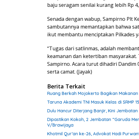
baju seragam senilai kurang lebih Rp 4
Senada dengan wabup, Sampirno Plt K
sambutannya memantapkan bahwa satl
ikut membantu menciptakan Pilkades y
“Tugas dari satlinmas, adalah memban
keamanan dan ketertiban masyarakat. T
Sampirno. Acara turut dihadiri Dandi
serta camat. (Jayak)
Berita Terkait
Ruang Berkah Mojokerto Bagikan Makanan G
Taruna Akademi TNI Masuk Kelas di SRMP 15
Dulu Hancur Diterjang Banjir, Kini Jembat
Dipastikan Kokoh, 2 Jembatan “Garuda Mera
V/Brawijaya
Khotmil Qur’an ke-26, Advokat Hadi Purwa