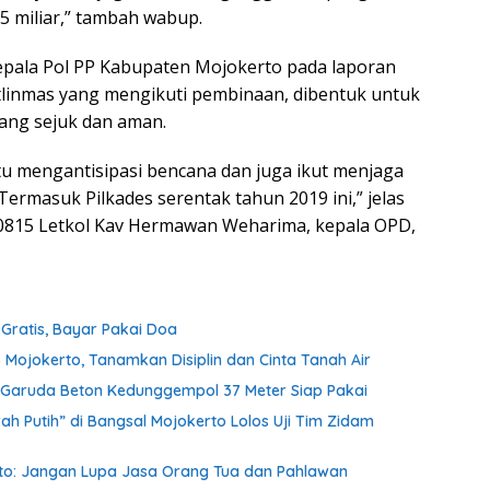
,5 miliar,” tambah wabup.
epala Pol PP Kabupaten Mojokerto pada laporan
inmas yang mengikuti pembinaan, dibentuk untuk
ang sejuk dan aman.
tu mengantisipasi bencana dan juga ikut menjaga
ermasuk Pilkades serentak tahun 2019 ini,” jelas
m 0815 Letkol Kav Hermawan Weharima, kepala OPD,
ratis, Bayar Pakai Doa
 Mojokerto, Tanamkan Disiplin dan Cinta Tanah Air
an Garuda Beton Kedunggempol 37 Meter Siap Pakai
h Putih” di Bangsal Mojokerto Lolos Uji Tim Zidam
nto: Jangan Lupa Jasa Orang Tua dan Pahlawan