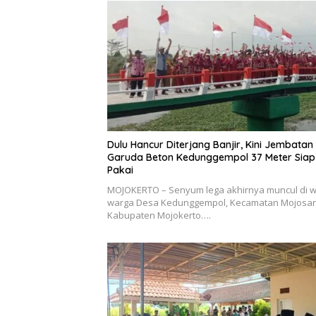
Dulu Hancur Diterjang Banjir, Kini Jembatan
Garuda Beton Kedunggempol 37 Meter Siap
Pakai
MOJOKERTO – Senyum lega akhirnya muncul di 
warga Desa Kedunggempol, Kecamatan Mojosari
Kabupaten Mojokerto….