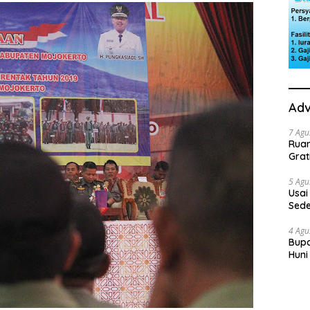
Adv
7 Agu
Rua
Grat
5 Agu
Usai
Sede
Ini 
4 Agu
Bupa
Huni
dan