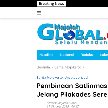
Langsung
Breaking News
Polres Tanggamu
ke
konten
Headline
Nasional
Redaksi
Loke
Beranda
Berita Mojokerto
Berita Mojokerto
,
Uncategorized
Pembinaan Satlinmas
Jelang Pilakades Ser
Redaksi Majalah Global
17 Oktober 2019 - 00:47