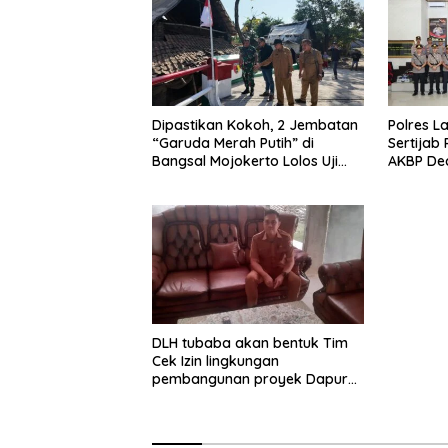
Dipastikan Kokoh, 2 Jembatan
Polres L
“Garuda Merah Putih” di
Sertijab
Bangsal Mojokerto Lolos Uji
AKBP De
Tim Zidam V/Brawijaya
Tekankan
Pelayan
DLH tubaba akan bentuk Tim
Cek Izin lingkungan
pembangunan proyek Dapur
SPPG MBG tiyuh kartaraharja