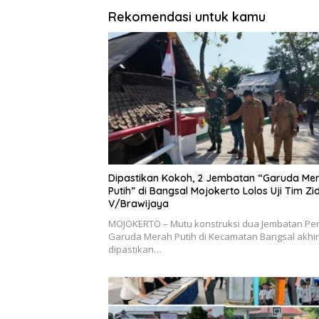
Rekomendasi untuk kamu
Dipastikan Kokoh, 2 Jembatan “Garuda Me
Putih” di Bangsal Mojokerto Lolos Uji Tim Z
V/Brawijaya
MOJOKERTO – Mutu konstruksi dua Jembatan Peri
Garuda Merah Putih di Kecamatan Bangsal akhi
dipastikan…