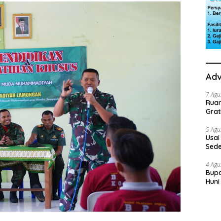
Adv
7 Agu
Rua
Grat
5 Agu
Usai
Sede
Ini 
4 Agu
Bupa
Huni
dan