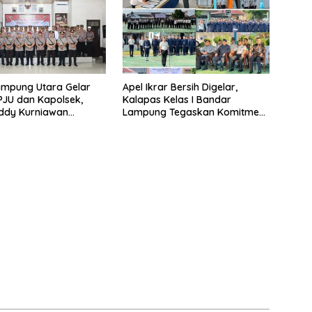
ampung Utara Gelar
Apel Ikrar Bersih Digelar,
 PJU dan Kapolsek,
Kalapas Kelas I Bandar
ddy Kurniawan
Lampung Tegaskan Komitmen
 Profesionalisme dan
Zero Halinar dan Integritas
an Masyarakat
Jajaran