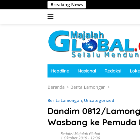
Langsung
Breaking News
Kas
ke
konten
Headline
Nasional
Redaksi
Loke
Beranda
Berita Lamongan
Berita Lamongan
,
Uncategorized
Dandim 0812/Lamong
Wasbang ke Pemuda
Redaksi Majalah Global
1 Oktober 2019 - 12:36