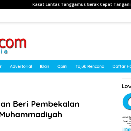
at Lantas Tanggamus Gerak Cepat Tangani Kecelakaan Truk Sawit
r
Advertorial
Iklan
Opini
Tajuk Rencana
Daftar H
Low
an Beri Pembekalan
 Muhammadiyah