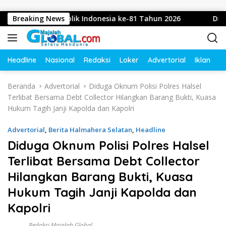
Langsung ke konten
u Republik Indonesia ke-81 Tahun 2026
Breaking News
Diduga Intimid
Headline
Nasional
Redaksi
Loker
Advertorial
Iklan
O
Beranda
Advertorial
Diduga Oknum Polisi Polres Halsel
Terlibat Bersama Debt Collector Hilangkan Barang Bukti, Kuasa
Hukum Tagih Janji Kapolda dan Kapolri
Advertorial
,
Berita Halmahera Selatan
,
Headline
Diduga Oknum Polisi Polres Halsel
Terlibat Bersama Debt Collector
Hilangkan Barang Bukti, Kuasa
Hukum Tagih Janji Kapolda dan
Kapolri
Redaksi Majalah Global