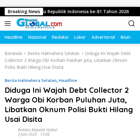
Langsung ke konten
n Dirgahayu Republik Indonesia ke-81 Tahun 2026
Breaking News
Didu
Headline
Nasional
Redaksi
Loker
Advertorial
Iklan
O
Beranda
Berita Halmahera Selatan
Diduga Ini Wajah Debt
Collector 2 Warga Obi Korban Puluhan Juta, Libatkan Oknum
Polisi Bukti Hilang Usai Disita
Berita Halmahera Selatan
,
Headline
Diduga Ini Wajah Debt Collector 2
Warga Obi Korban Puluhan Juta,
Libatkan Oknum Polisi Bukti Hilang
Usai Disita
Redaksi Majalah Global
3 Juni 2026 - 13:06