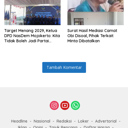
Target Menang 2029, Ketua
Surat Hasil Mediasi Camat
DPD NasDem Mojokerto: Kita
Obi Disoal, Pihak Terkait
Tidak Boleh Jadi Partai
Minta Dibatalkan
Sulapan
Tambah Komentar
Headline
Nasional
Redaksi
Loker
Advertorial
Iklan
Opini
Tajuk Rencana
Daftar Harga