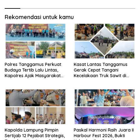
Rekomendasi untuk kamu
Polres Tanggamus Perkuat
Kasat Lantas Tanggamus
Budaya Tertib Lalu Lintas,
Gerak Cepat Tangani
Kapolres Ajak Masyarakat
Kecelakaan Truk Sawit di
Jadi Pelopor Keselamatan
Jalur Lintas Barat, Arus Lalu
Lewat Safety Riding dan
Lintas Tetap Lancar
Siger Lampung Presisi
Kapolda Lampung Pimpin
Paskal Harmoni Raih Juara II
Sertijab 12 Pejabat Strategis,
Harbour Fest 2026, Bukti