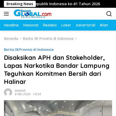
Langsung
gahayu Republik Indonesia ke-81 Tahun 2026
Breaking News
Diduga I
ke
konten
Headline
Nasional
Redaksi
Loker
Advertorial
Iklan
O
Beranda
Berita 38 Provinsi di Indonesia
Berita 38 Provinsi di Indonesia
Disaksikan APH dan Stakeholder,
Lapas Narkotika Bandar Lampung
Teguhkan Komitmen Bersih dari
Halinar
Iswandi
8 Mei 2026 - 14:54