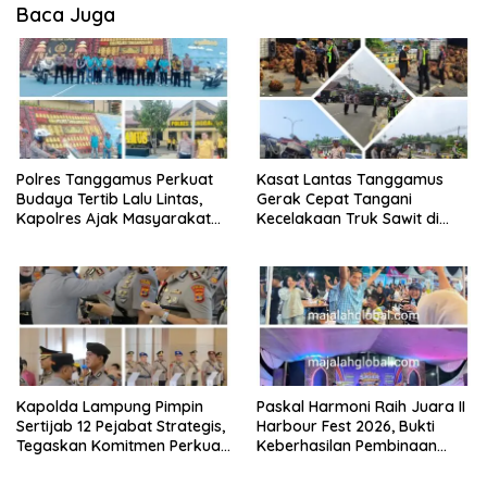
Baca Juga
Polres Tanggamus Perkuat
Kasat Lantas Tanggamus
Budaya Tertib Lalu Lintas,
Gerak Cepat Tangani
Kapolres Ajak Masyarakat
Kecelakaan Truk Sawit di
Jadi Pelopor Keselamatan
Jalur Lintas Barat, Arus Lalu
Lewat Safety Riding dan
Lintas Tetap Lancar
Siger Lampung Presisi
Kapolda Lampung Pimpin
Paskal Harmoni Raih Juara II
Sertijab 12 Pejabat Strategis,
Harbour Fest 2026, Bukti
Tegaskan Komitmen Perkuat
Keberhasilan Pembinaan
Pelayanan Polri Presisi
Lapas Kalianda Cetak Warga
Binaan Berprestasi