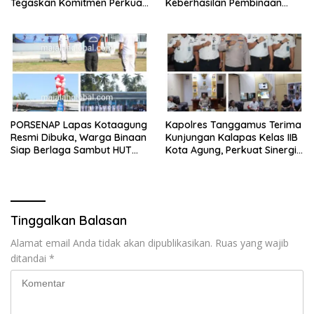
Tegaskan Komitmen Perkuat
Keberhasilan Pembinaan
Pelayanan Polri Presisi
Lapas Kalianda Cetak Warga
Binaan Berprestasi
PORSENAP Lapas Kotaagung
Kapolres Tanggamus Terima
Resmi Dibuka, Warga Binaan
Kunjungan Kalapas Kelas IIB
Siap Berlaga Sambut HUT
Kota Agung, Perkuat Sinergi
Ke-81 Kemerdekaan RI
Wujudkan Lapas Aman dan
Bersih dari Narkoba
Tinggalkan Balasan
Alamat email Anda tidak akan dipublikasikan.
Ruas yang wajib
ditandai
*