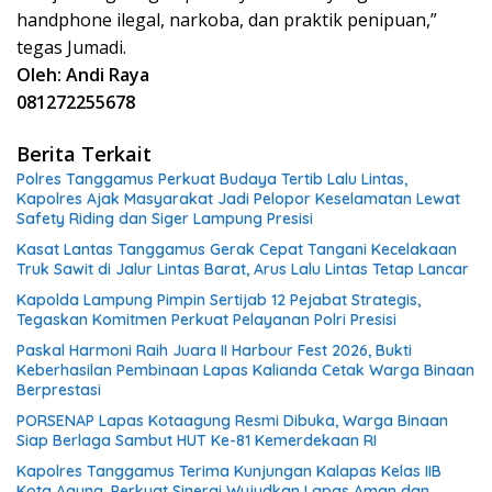
handphone ilegal, narkoba, dan praktik penipuan,”
tegas Jumadi.
Oleh: Andi Raya
081272255678
Berita Terkait
Polres Tanggamus Perkuat Budaya Tertib Lalu Lintas,
Kapolres Ajak Masyarakat Jadi Pelopor Keselamatan Lewat
Safety Riding dan Siger Lampung Presisi
Kasat Lantas Tanggamus Gerak Cepat Tangani Kecelakaan
Truk Sawit di Jalur Lintas Barat, Arus Lalu Lintas Tetap Lancar
Kapolda Lampung Pimpin Sertijab 12 Pejabat Strategis,
Tegaskan Komitmen Perkuat Pelayanan Polri Presisi
Paskal Harmoni Raih Juara II Harbour Fest 2026, Bukti
Keberhasilan Pembinaan Lapas Kalianda Cetak Warga Binaan
Berprestasi
PORSENAP Lapas Kotaagung Resmi Dibuka, Warga Binaan
Siap Berlaga Sambut HUT Ke-81 Kemerdekaan RI
Kapolres Tanggamus Terima Kunjungan Kalapas Kelas IIB
Kota Agung, Perkuat Sinergi Wujudkan Lapas Aman dan