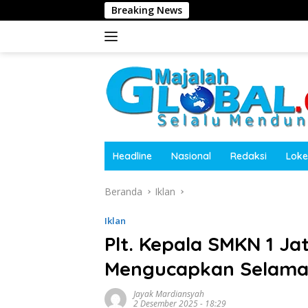
Langsung
Breaking News
Ha
ke
konten
Headline
Nasional
Redaksi
Loke
Beranda
Iklan
Iklan
Plt. Kepala SMKN 1 Ja
Mengucapkan Selamat
Jayak Mardiansyah
2 Desember 2025 - 18:29