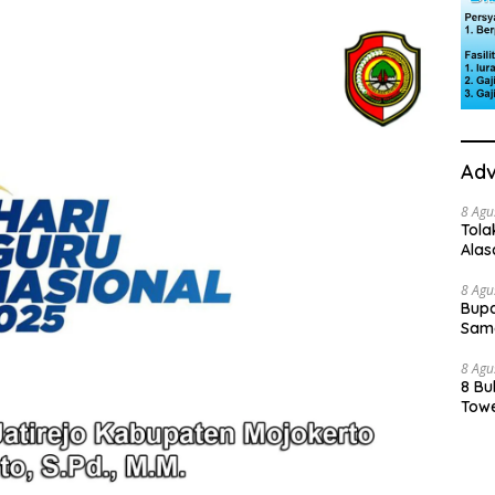
Adv
8 Agu
Tola
Ala
8 Agu
Bupa
Sama
8 Agu
8 Bu
Towe