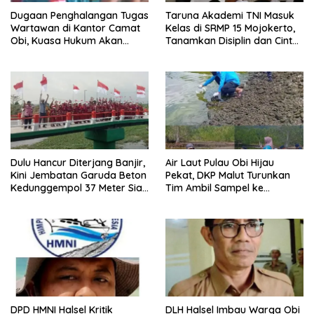
Dugaan Penghalangan Tugas
Taruna Akademi TNI Masuk
Wartawan di Kantor Camat
Kelas di SRMP 15 Mojokerto,
Obi, Kuasa Hukum Akan
Tanamkan Disiplin dan Cinta
Tempuh Jalur Hukum
Tanah Air
Dulu Hancur Diterjang Banjir,
Air Laut Pulau Obi Hijau
Kini Jembatan Garuda Beton
Pekat, DKP Malut Turunkan
Kedunggempol 37 Meter Siap
Tim Ambil Sampel ke
Pakai
Laboratorium
DPD HMNI Halsel Kritik
DLH Halsel Imbau Warga Obi