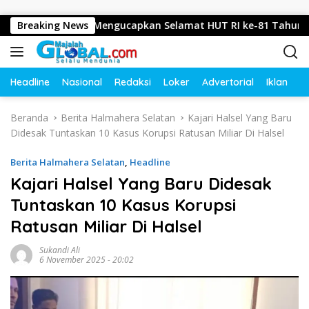
Langsung ke konten
ojokerto Mengucapkan Selamat HUT RI ke-81 Tahun 2026
Breaking News
Headline
Nasional
Redaksi
Loker
Advertorial
Iklan
O
Beranda
Berita Halmahera Selatan
Kajari Halsel Yang Baru
Didesak Tuntaskan 10 Kasus Korupsi Ratusan Miliar Di Halsel
Berita Halmahera Selatan
,
Headline
Kajari Halsel Yang Baru Didesak
Tuntaskan 10 Kasus Korupsi
Ratusan Miliar Di Halsel
Sukandi Ali
6 November 2025 - 20:02