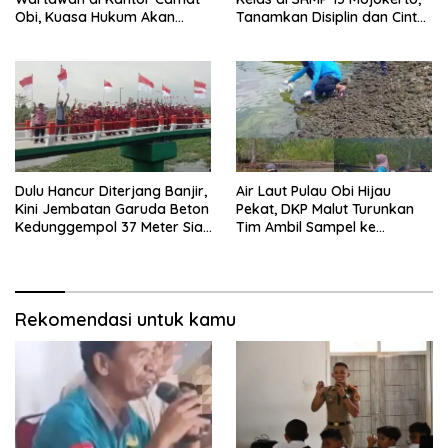
Obi, Kuasa Hukum Akan
Tanamkan Disiplin dan Cinta
Tempuh Jalur Hukum
Tanah Air
Dulu Hancur Diterjang Banjir,
Air Laut Pulau Obi Hijau
Kini Jembatan Garuda Beton
Pekat, DKP Malut Turunkan
Kedunggempol 37 Meter Siap
Tim Ambil Sampel ke
Pakai
Laboratorium
Rekomendasi untuk kamu