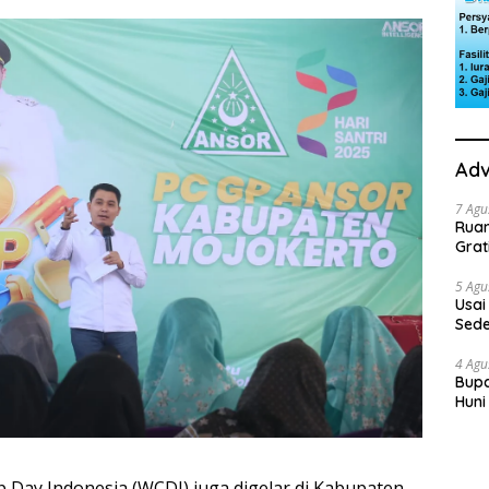
Adv
7 Agu
Rua
Grat
5 Agu
Usai
Sede
Ini 
4 Agu
Bupa
Huni
dan
 Day Indonesia (WCDI) juga digelar di Kabupaten