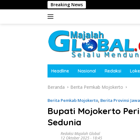
Langsung
Breaking News
Ruang B
ke
konten
Headline
Nasional
Redaksi
Loke
Beranda
Berita Pemkab Mojokerto
Berita Pemkab Mojokerto
,
Berita Provinsi Jaw
Bupati Mojokerto Peri
Sedunia
Redaksi Majalah Global
12 Oktober 2025 - 18:45