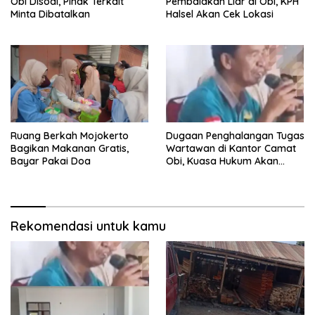
Obi Disoal, Pihak Terkait
Pembalakan Liar di Obi, KPH
Minta Dibatalkan
Halsel Akan Cek Lokasi
Ruang Berkah Mojokerto
Dugaan Penghalangan Tugas
Bagikan Makanan Gratis,
Wartawan di Kantor Camat
Bayar Pakai Doa
Obi, Kuasa Hukum Akan
Tempuh Jalur Hukum
Rekomendasi untuk kamu