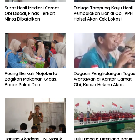
Surat Hasil Mediasi Camat
Diduga Tampung Kayu Hasil
Obi Disoal, Pihak Terkait
Pembalakan Liar di Obi, KPH
Minta Dibatalkan
Halsel Akan Cek Lokasi
Ruang Berkah Mojokerto
Dugaan Penghalangan Tugas
Bagikan Makanan Gratis,
Wartawan di Kantor Camat
Bayar Pakai Doa
Obi, Kuasa Hukum Akan
Tempuh Jalur Hukum
Taruna Akademi TNI Masuk
Dulu Hancur Diterjang Banjir,