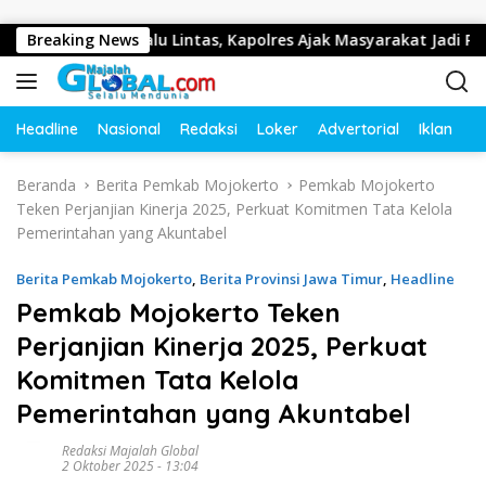
Langsung ke konten
 Tertib Lalu Lintas, Kapolres Ajak Masyarakat Jadi Pelopor Ke
Breaking News
Headline
Nasional
Redaksi
Loker
Advertorial
Iklan
O
Beranda
Berita Pemkab Mojokerto
Pemkab Mojokerto
Teken Perjanjian Kinerja 2025, Perkuat Komitmen Tata Kelola
Pemerintahan yang Akuntabel
Berita Pemkab Mojokerto
,
Berita Provinsi Jawa Timur
,
Headline
Pemkab Mojokerto Teken
Perjanjian Kinerja 2025, Perkuat
Komitmen Tata Kelola
Pemerintahan yang Akuntabel
Redaksi Majalah Global
2 Oktober 2025 - 13:04