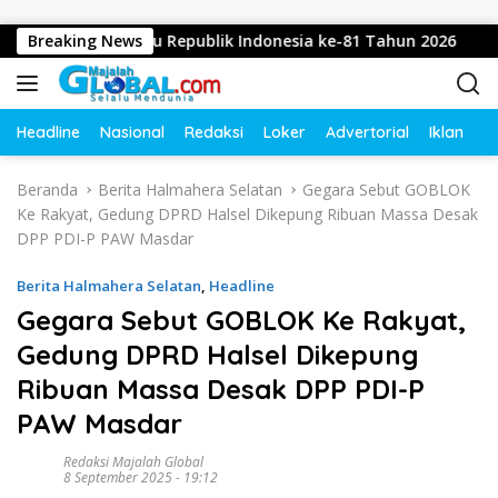
Langsung ke konten
 Dirgahayu Republik Indonesia ke-81 Tahun 2026
Breaking News
Didug
Headline
Nasional
Redaksi
Loker
Advertorial
Iklan
O
Beranda
Berita Halmahera Selatan
Gegara Sebut GOBLOK
Ke Rakyat, Gedung DPRD Halsel Dikepung Ribuan Massa Desak
DPP PDI-P PAW Masdar
Berita Halmahera Selatan
,
Headline
Gegara Sebut GOBLOK Ke Rakyat,
Gedung DPRD Halsel Dikepung
Ribuan Massa Desak DPP PDI-P
PAW Masdar
Redaksi Majalah Global
8 September 2025 - 19:12