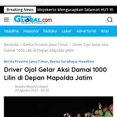
Langsung ke konten
l, Mojosari, Mojokerto Mengucapkan Selamat HUT RI ke-81 Ta
Breaking News
Headline
Nasional
Redaksi
Loker
Advertorial
Iklan
O
Beranda
Berita Provinsi Jawa Timur
Driver Ojol Gelar Aksi
Damai 1000 Lilin di Depan Mapolda Jatim
Berita Provinsi Jawa Timur
,
Berita Surabaya
,
Headline
Driver Ojol Gelar Aksi Damai 1000
Lilin di Depan Mapolda Jatim
Redaksi Majalah Global
30 Agustus 2025 - 05:35