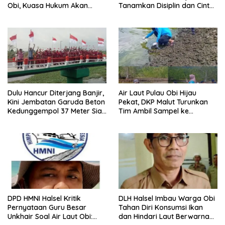
Obi, Kuasa Hukum Akan
Tanamkan Disiplin dan Cinta
Tempuh Jalur Hukum
Tanah Air
Dulu Hancur Diterjang Banjir,
Air Laut Pulau Obi Hijau
Kini Jembatan Garuda Beton
Pekat, DKP Malut Turunkan
Kedunggempol 37 Meter Siap
Tim Ambil Sampel ke
Pakai
Laboratorium
DPD HMNI Halsel Kritik
DLH Halsel Imbau Warga Obi
Pernyataan Guru Besar
Tahan Diri Konsumsi Ikan
Unkhair Soal Air Laut Obi:
dan Hindari Laut Berwarna