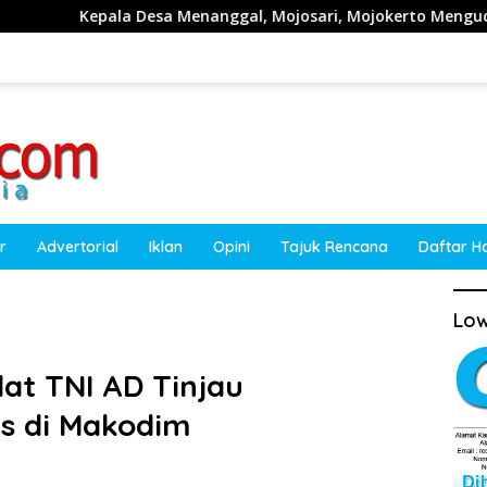
a Menanggal, Mojosari, Mojokerto Mengucapkan Selamat HUT R
r
Advertorial
Iklan
Opini
Tajuk Rencana
Daftar H
Low
at TNI AD Tinjau
s di Makodim