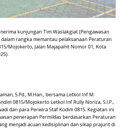
enerima kunjungan Tim Waslakgiat (Pengawasan
AD dalam rangka memantau pelaksanaan Peraturan
0815/Mojokerto, Jalan Majapahit Nomor 01, Kota
25).
aman, S.Pd., M.Han., bersama Letkol Inf M.
dim 0815/Mojokerto Letkol Inf Rully Noriza, S.I.P.,
wadi dan para Perwira Staf Kodim 0815. Kegiatan ini
asan penerapan Permildas berdasarkan Peraturan
g menjadi acuan kedisiplinan dan sikap prajurit di