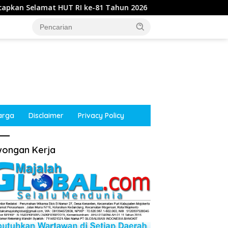
I ke-81 Tahun 2026
Kepala Desa Kupang, Jetis, Mojok
arga
Disclaimer
Privacy Policy
ongan Kerja