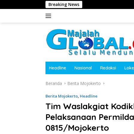
Langsung
Breaking News
Kepala Des
ke
konten
Headline
Nasional
Redaksi
Loke
Beranda
Berita Mojokerto
Berita Mojokerto
,
Headline
Tim Waslakgiat Kodikl
Pelaksanaan Permilda
0815/Mojokerto