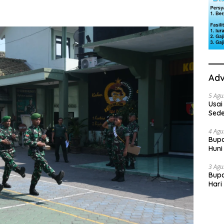
Adv
5 Agu
Usai
Sede
Ini 
4 Agu
Bupa
Huni
dan
3 Agu
Bupa
Hari
“Sol