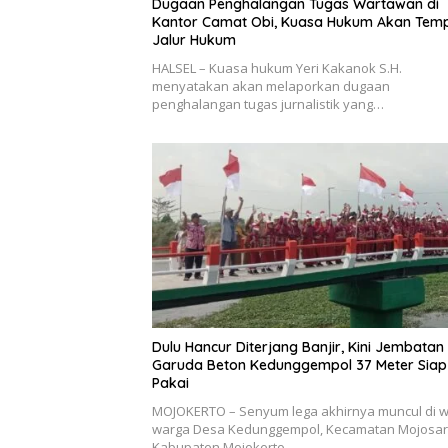
Dugaan Penghalangan Tugas Wartawan di
Kantor Camat Obi, Kuasa Hukum Akan Tem
Jalur Hukum
HALSEL – Kuasa hukum Yeri Kakanok S.H.
menyatakan akan melaporkan dugaan
penghalangan tugas jurnalistik yang…
Dulu Hancur Diterjang Banjir, Kini Jembatan
Garuda Beton Kedunggempol 37 Meter Siap
Pakai
MOJOKERTO – Senyum lega akhirnya muncul di 
warga Desa Kedunggempol, Kecamatan Mojosari
Kabupaten Mojokerto….