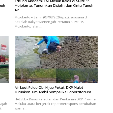
Taruna Akademi TNI Masuk Kelas di SRMP 15
puh
Mojokerto, Tanamkan Disiplin dan Cinta Tanah
Air
Mojokerto – Senin (03/08/2026) pagi, suasana di
Sekolah Rakyat Menengah Pertama SRMP 15
Mojokerto, Jalan…
Air Laut Pulau Obi Hijau Pekat, DKP Malut
Turunkan Tim Ambil Sampel ke Laboratorium
HALSEL – Dinas Kelautan dan Perikanan DKP Provinsi
wajah
Maluku Utara bergerak cepat merespons perubahan
,
warna…