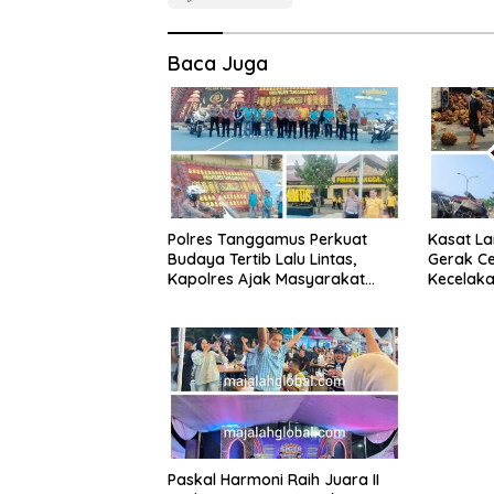
Baca Juga
Polres Tanggamus Perkuat
Kasat L
Budaya Tertib Lalu Lintas,
Gerak Ce
Kapolres Ajak Masyarakat
Kecelaka
Jadi Pelopor Keselamatan
Lintas Ba
Lewat Safety Riding dan Siger
Tetap La
Lampung Presisi
Paskal Harmoni Raih Juara II