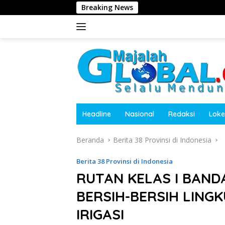
Langsung
Breaking News
Tolak Jadi Komis
ke
konten
Headline
Nasional
Redaksi
Loke
Beranda
Berita 38 Provinsi di Indonesia
Berita 38 Provinsi di Indonesia
RUTAN KELAS I BAND
BERSIH-BERSIH LING
IRIGASI