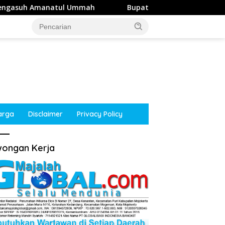
mmah
Bupati Mojokerto Dorong NasDem Jalin Kerja Sam
arga
Disclaimer
Privacy Policy
ongan Kerja