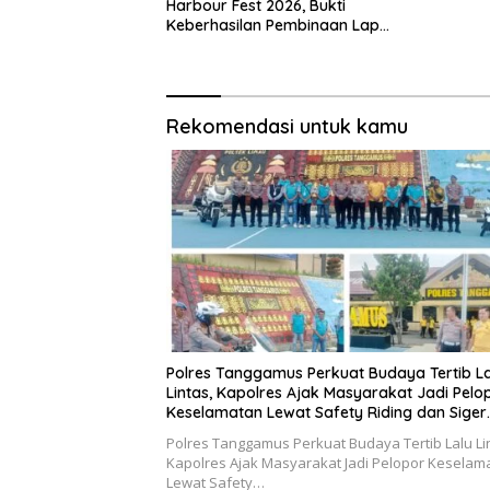
Harbour Fest 2026, Bukti
Keberhasilan Pembinaan Lapas
Kalianda Cetak Warga Binaan
Berprestasi
Rekomendasi untuk kamu
Polres Tanggamus Perkuat Budaya Tertib La
Lintas, Kapolres Ajak Masyarakat Jadi Pelo
Keselamatan Lewat Safety Riding dan Siger
Lampung Presisi
Polres Tanggamus Perkuat Budaya Tertib Lalu Li
Kapolres Ajak Masyarakat Jadi Pelopor Keselam
Lewat Safety…