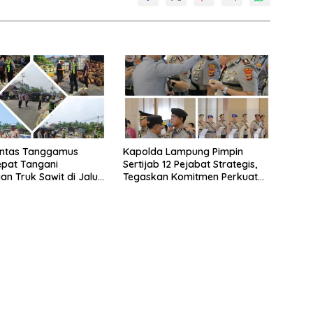
antas Tanggamus
Kapolda Lampung Pimpin
pat Tangani
Sertijab 12 Pejabat Strategis,
an Truk Sawit di Jalur
Tegaskan Komitmen Perkuat
rat, Arus Lalu Lintas
Pelayanan Polri Presisi
ncar