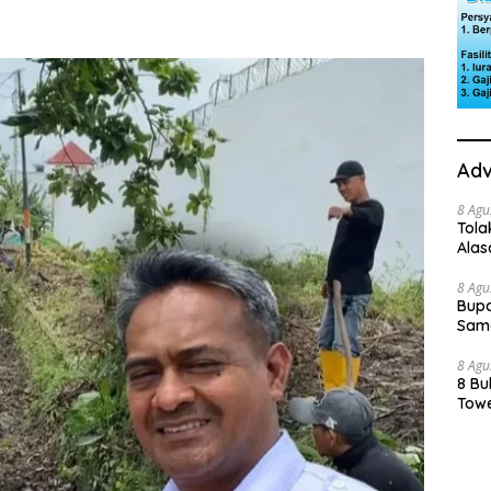
Adv
8 Agu
Tola
Ala
8 Agu
Bupa
Sama
8 Agu
8 Bu
Towe