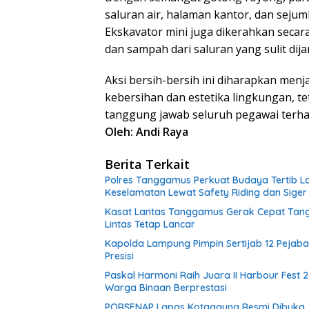
saluran air, halaman kantor, dan seju
Ekskavator mini juga dikerahkan sec
dan sampah dari saluran yang sulit dij
Aksi bersih-bersih ini diharapkan men
kebersihan dan estetika lingkungan, t
tanggung jawab seluruh pegawai terha
Oleh: Andi Raya
Berita Terkait
Polres Tanggamus Perkuat Budaya Tertib La
Keselamatan Lewat Safety Riding dan Siger
Kasat Lantas Tanggamus Gerak Cepat Tangani
Lintas Tetap Lancar
Kapolda Lampung Pimpin Sertijab 12 Pejaba
Presisi
Paskal Harmoni Raih Juara II Harbour Fest 
Warga Binaan Berprestasi
PORSENAP Lapas Kotaagung Resmi Dibuka, 