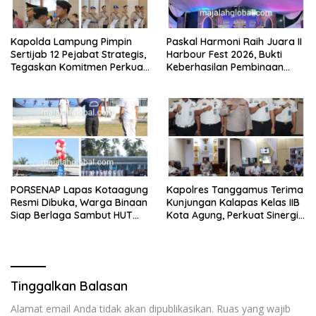
Kapolda Lampung Pimpin
Paskal Harmoni Raih Juara II
Sertijab 12 Pejabat Strategis,
Harbour Fest 2026, Bukti
Tegaskan Komitmen Perkuat
Keberhasilan Pembinaan
Pelayanan Polri Presisi
Lapas Kalianda Cetak Warga
Binaan Berprestasi
PORSENAP Lapas Kotaagung
Kapolres Tanggamus Terima
Resmi Dibuka, Warga Binaan
Kunjungan Kalapas Kelas IIB
Siap Berlaga Sambut HUT
Kota Agung, Perkuat Sinergi
Ke-81 Kemerdekaan RI
Wujudkan Lapas Aman dan
Bersih dari Narkoba
Tinggalkan Balasan
Alamat email Anda tidak akan dipublikasikan.
Ruas yang wajib