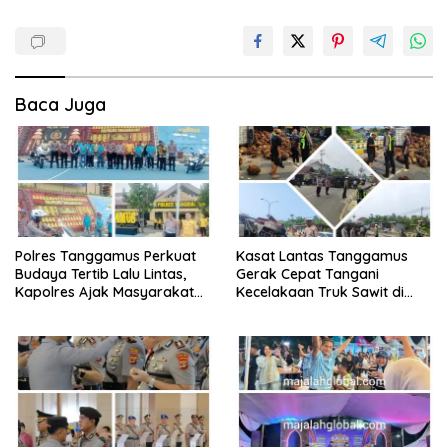
Baca Juga
Polres Tanggamus Perkuat
Kasat Lantas Tanggamus
Budaya Tertib Lalu Lintas,
Gerak Cepat Tangani
Kapolres Ajak Masyarakat
Kecelakaan Truk Sawit di
Jadi Pelopor Keselamatan
Jalur Lintas Barat, Arus Lalu
Lewat Safety Riding dan
Lintas Tetap Lancar
Siger Lampung Presisi