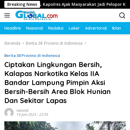
Langsung
u Lintas, Kapolres Ajak Masyarakat Jadi Pelopor Keselamatan L
Breaking News
ke
konten
Headline
Nasional
Redaksi
Loker
Advertorial
Iklan
O
Beranda
Berita 38 Provinsi di Indonesia
Berita 38 Provinsi di Indonesia
Ciptakan Lingkungan Bersih,
Kalapas Narkotika Kelas IIA
Bandar Lampung Pimpin Aksi
Bersih-Bersih Area Blok Hunian
Dan Sekitar Lapas
Iswandi
19 Juni 2025 - 22:50