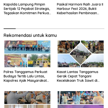
Kapolda Lampung Pimpin
Paskal Harmoni Raih Juara II
Sertijab 12 Pejabat Strategis,
Harbour Fest 2026, Bukti
Tegaskan Komitmen Perkuat
Keberhasilan Pembinaan
Pelayanan Polri Presisi
Lapas Kalianda Cetak Warga
Binaan Berprestasi
Rekomendasi untuk kamu
Polres Tanggamus Perkuat
Kasat Lantas Tanggamus
Budaya Tertib Lalu Lintas,
Gerak Cepat Tangani
Kapolres Ajak Masyarakat
Kecelakaan Truk Sawit di
Jadi Pelopor Keselamatan
Jalur Lintas Barat, Arus Lalu
Lewat Safety Riding dan
Lintas Tetap Lancar
Siger Lampung Presisi