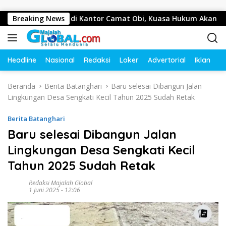
Langsung ke konten
Wartawan di Kantor Camat Obi, Kuasa Hukum Akan Tempuh J
Breaking News
Headline
Nasional
Redaksi
Loker
Advertorial
Iklan
O
Beranda
Berita Batanghari
Baru selesai Dibangun Jalan
Lingkungan Desa Sengkati Kecil Tahun 2025 Sudah Retak
Berita Batanghari
Baru selesai Dibangun Jalan
Lingkungan Desa Sengkati Kecil
Tahun 2025 Sudah Retak
Redaksi Majalah Global
1 Juni 2025 - 12:06