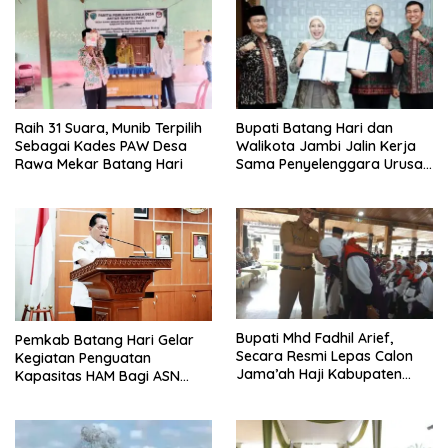
Raih 31 Suara, Munib Terpilih
Bupati Batang Hari dan
Sebagai Kades PAW Desa
Walikota Jambi Jalin Kerja
Rawa Mekar Batang Hari
Sama Penyelenggara Urusan
Kemetrologian
Bupati Mhd Fadhil Arief,
Pemkab Batang Hari Gelar
Secara Resmi Lepas Calon
Kegiatan Penguatan
Jama’ah Haji Kabupaten
Kapasitas HAM Bagi ASN
Batang Hari Tahun 2025
Kabupaten Batang Hari