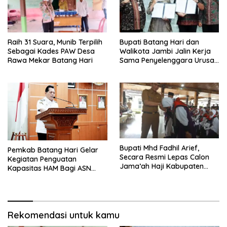
Raih 31 Suara, Munib Terpilih
Bupati Batang Hari dan
Sebagai Kades PAW Desa
Walikota Jambi Jalin Kerja
Rawa Mekar Batang Hari
Sama Penyelenggara Urusan
Kemetrologian
Bupati Mhd Fadhil Arief,
Pemkab Batang Hari Gelar
Secara Resmi Lepas Calon
Kegiatan Penguatan
Jama’ah Haji Kabupaten
Kapasitas HAM Bagi ASN
Batang Hari Tahun 2025
Kabupaten Batang Hari
Rekomendasi untuk kamu