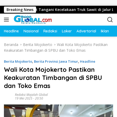
Langsung ke konten
erak Cepat Tangani Kecelakaan Truk Sawit di Jalur Lintas Bara
Breaking News
Headline
Nasional
Redaksi
Loker
Advertorial
Iklan
O
Beranda
Berita Mojokerto
Wali Kota Mojokerto Pastikan
Keakuratan Timbangan di SPBU dan Toko Emas
Berita Mojokerto
,
Berita Provinsi Jawa Timur
,
Headline
Wali Kota Mojokerto Pastikan
Keakuratan Timbangan di SPBU
dan Toko Emas
Redaksi Majalah Global
19 Mei 2025 - 20:50