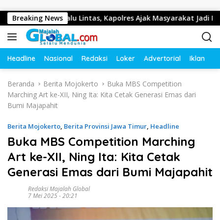
Langsung ke konten
 Tertib Lalu Lintas, Kapolres Ajak Masyarakat Jadi Pelopor Ke
Breaking News
Headline
Nasional
Redaksi
Loker
Advertorial
Iklan
O
Beranda
Berita Mojokerto
Buka MBS Competition
Marching Art ke-XII, Ning Ita: Kita Cetak Generasi Emas dari
Bumi Majapahit
Berita Mojokerto
,
Berita Provinsi Jawa Timur
,
Headline
Buka MBS Competition Marching
Art ke-XII, Ning Ita: Kita Cetak
Generasi Emas dari Bumi Majapahit
Redaksi Majalah Global
7 Mei 2025 - 20:21