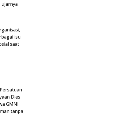
 ujarnya.
rganisasi,
bagai isu
sial saat
 Persatuan
yaan Dies
hwa GMNI
aman tanpa