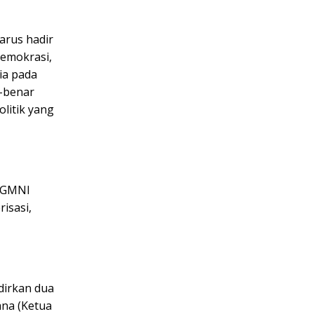
arus hadir
demokrasi,
ia pada
-benar
litik yang
i GMNI
isasi,
dirkan dua
ana (Ketua