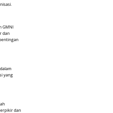
isasi.
nan GMNI
r dan
pentingan
 dalam
si yang
wah
erpikir dan