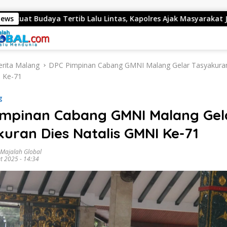
tib Lalu Lintas, Kapolres Ajak Masyarakat Jadi Pelopor Kesel
News
erita Malang
DPC Pimpinan Cabang GMNI Malang Gelar Tasyakura
 Ke-71
g
impinan Cabang GMNI Malang Gel
uran Dies Natalis GMNI Ke-71
 Majalah Global
t 2025 - 14:34