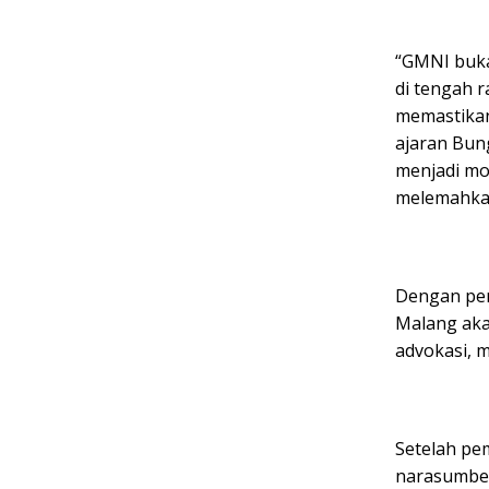
“GMNI buka
di tengah 
memastikan
ajaran Bun
menjadi mo
melemahkan
Dengan pen
Malang aka
advokasi, 
Setelah pe
narasumber,