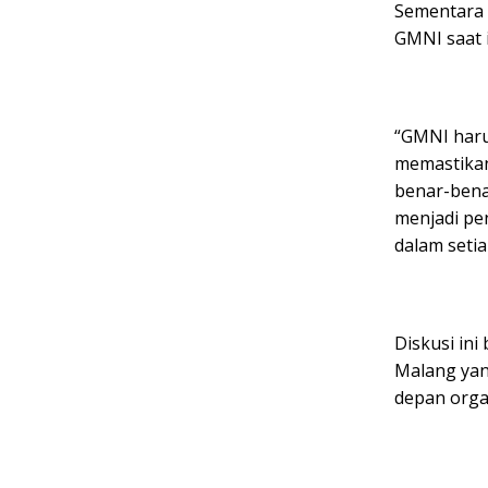
Sementara 
GMNI saat i
“GMNI harus
memastikan
benar-bena
menjadi pe
dalam setia
Diskusi ini
Malang ya
depan orga