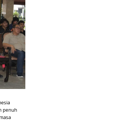
nesia
n penuh
 masa