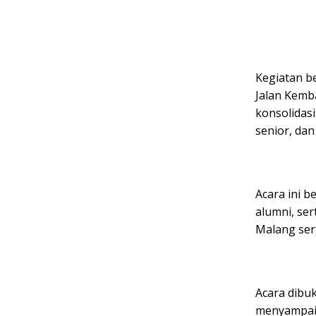
Kegiatan b
Jalan Kemb
konsolidasi
senior, da
Acara ini b
alumni, se
Malang ser
Acara dibuk
menyampaik