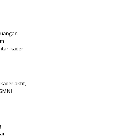
juangan:
um
ntar-kader,
kader aktif,
h GMNI
g
ai