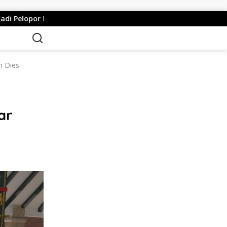
amatan Lewat Safety Riding dan Siger Lampung Presisi
n Dies
ar