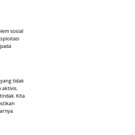
lem sosial
sploitasi
 pada
 yang tidak
aktivis.
indak. Kita
astikan
arnya.