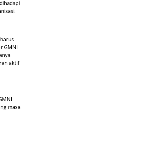
dihadapi
nisasi.
 harus
er GMNI
hanya
an aktif
r GMNI
ang masa