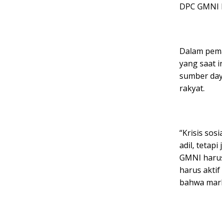
DPC GMNI M
Dalam pema
yang saat 
sumber day
rakyat.
“Krisis sos
adil, tetap
GMNI harus 
harus akti
bahwa marh