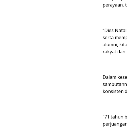
perayaan, t
“Dies Natal
serta memp
alumni, ki
rakyat dan
Dalam kese
sambutanny
konsisten d
“71 tahun 
perjuangann