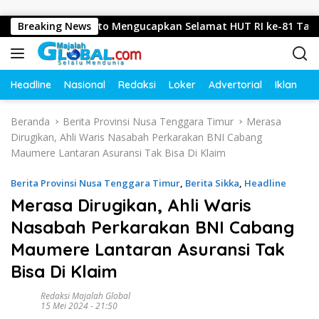
Langsung ke konten
ri, Mojokerto Mengucapkan Selamat HUT RI ke-81 Tahun 2026
Breaking News
Headline
Nasional
Redaksi
Loker
Advertorial
Iklan
O
Beranda
Berita Provinsi Nusa Tenggara Timur
Merasa
Dirugikan, Ahli Waris Nasabah Perkarakan BNI Cabang
Maumere Lantaran Asuransi Tak Bisa Di Klaim
Berita Provinsi Nusa Tenggara Timur
,
Berita Sikka
,
Headline
Merasa Dirugikan, Ahli Waris
Nasabah Perkarakan BNI Cabang
Maumere Lantaran Asuransi Tak
Bisa Di Klaim
Redaksi Majalah Global
15 Mei 2024 - 21:50