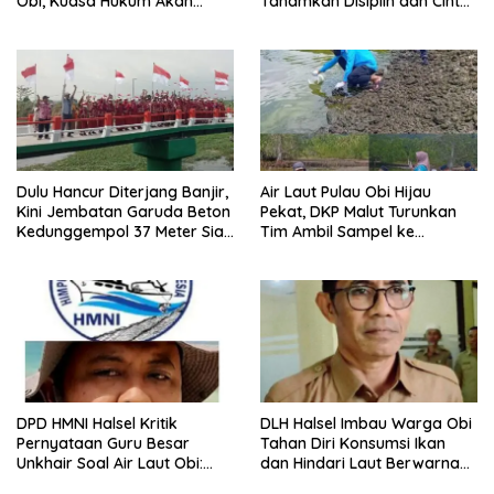
Obi, Kuasa Hukum Akan
Tanamkan Disiplin dan Cinta
Tempuh Jalur Hukum
Tanah Air
Dulu Hancur Diterjang Banjir,
Air Laut Pulau Obi Hijau
Kini Jembatan Garuda Beton
Pekat, DKP Malut Turunkan
Kedunggempol 37 Meter Siap
Tim Ambil Sampel ke
Pakai
Laboratorium
DPD HMNI Halsel Kritik
DLH Halsel Imbau Warga Obi
Pernyataan Guru Besar
Tahan Diri Konsumsi Ikan
Unkhair Soal Air Laut Obi:
dan Hindari Laut Berwarna
Jangan Berasumsi Sebelum
Hijau Pekat