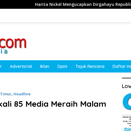
Harita Nickel Mengucapkan Dirgahayu Republik Indonesia ke-81
r
Advertorial
Iklan
Opini
Tajuk Rencana
Daftar H
Low
 Timur
,
Headline
ali 85 Media Meraih Malam