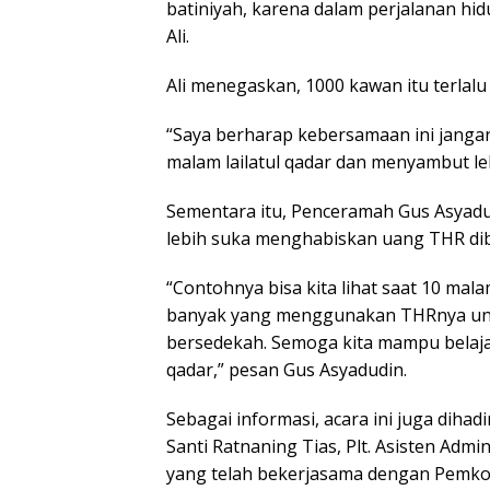
batiniyah, karena dalam perjalanan hi
Ali.
Ali menegaskan, 1000 kawan itu terlalu 
“Saya berharap kebersamaan ini jangan
malam lailatul qadar dan menyambut leb
Sementara itu, Penceramah Gus Asya
lebih suka menghabiskan uang THR dib
“Contohnya bisa kita lihat saat 10 mala
banyak yang menggunakan THRnya untu
bersedekah. Semoga kita mampu belajar 
qadar,” pesan Gus Asyadudin.
Sebagai informasi, acara ini juga diha
Santi Ratnaning Tias, Plt. Asisten Ad
yang telah bekerjasama dengan Pemkot