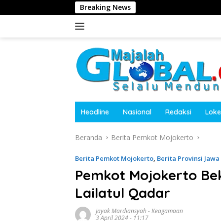
Langsung
Breaking News
ke
konten
Headline
Nasional
Redaksi
Loke
Beranda
Berita Pemkot Mojokerto
Berita Pemkot Mojokerto
,
Berita Provinsi Jawa
Pemkot Mojokerto Bek
Lailatul Qadar
Jayak Mardiansyah
-
Keagamaan
3 April 2024 - 11:17