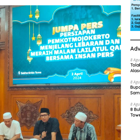
Adv
8 Agu
Tola
Ala
8 Agu
Bupa
Sama
8 Agu
8 Bu
Towe