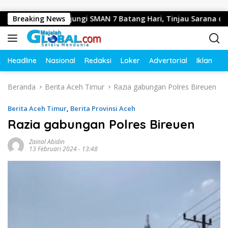
Langsung ke konten
i Jambi Kunjungi SMAN 7 Batang Hari, Tinjau Sarana dan Prasa
Breaking News
Headline
Nasional
Redaksi
Loker
Advertorial
Iklan
O
Beranda
Berita Aceh Timur
Razia gabungan Polres Bireuen
Berita Aceh Timur
,
Berita Provinsi Aceh
Razia gabungan Polres Bireuen
Zainal Abidin
13 Februari 2024 - 13:48