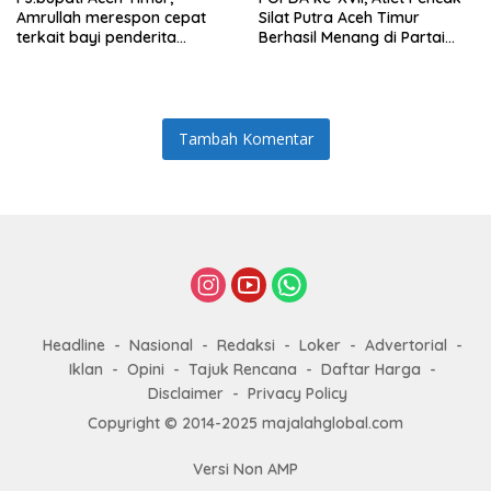
Amrullah merespon cepat
Silat Putra Aceh Timur
terkait bayi penderita
Berhasil Menang di Partai
Hydrocephalus di Aceh Timur
Final dan Berhak Membawa
Medali Emas
Tambah Komentar
Headline
Nasional
Redaksi
Loker
Advertorial
Iklan
Opini
Tajuk Rencana
Daftar Harga
Disclaimer
Privacy Policy
Copyright © 2014-2025 majalahglobal.com
Versi Non AMP