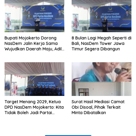
Bupati Mojokerto Dorong
8 Bulan Lagi Megah Seperti di
NasDem Jalin Kerja Sama
Bali, NasDem Tower Jawa
Wujudkan Daerah Maju, Adil,
Timur Segera Dibangun
dan Makmur
Target Menang 2029, Ketua
Surat Hasil Mediasi Camat
DPD NasDem Mojokerto: Kita
Obi Disoal, Pihak Terkait
Tidak Boleh Jadi Partai
Minta Dibatalkan
Sulapan