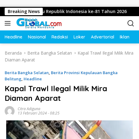
Langsung ke konten
an Dirgahayu Republik Indonesia ke-81 Tahun 2026
Breaking News
Did
Headline
Nasional
Redaksi
Loker
Advertorial
Iklan
O
Beranda
Berita Bangka Selatan
Kapal Trawl Ilegal Milik Mira
Diaman Aparat
Berita Bangka Selatan
,
Berita Provinsi Kepulauan Bangka
Belitung
,
Headline
Kapal Trawl Ilegal Milik Mira
Diaman Aparat
Citra Adiguna
13 Februari 2024 - 08:25