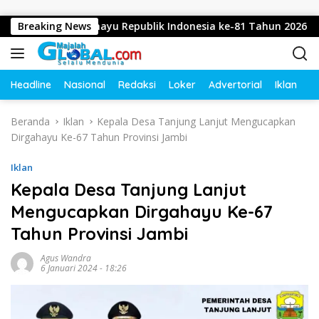
Langsung ke konten
ucapkan Dirgahayu Republik Indonesia ke-81 Tahun 2026
Breaking News
Headline
Nasional
Redaksi
Loker
Advertorial
Iklan
O
Beranda
Iklan
Kepala Desa Tanjung Lanjut Mengucapkan
Dirgahayu Ke-67 Tahun Provinsi Jambi
Iklan
Kepala Desa Tanjung Lanjut
Mengucapkan Dirgahayu Ke-67
Tahun Provinsi Jambi
Agus Wandra
6 Januari 2024 - 18:26