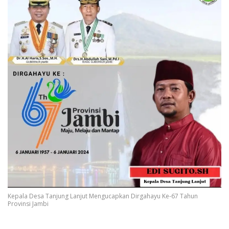
Kepala Desa Tanjung Lanjut Mengucapkan Dirgahayu Ke-67 Tahun
Provinsi Jambi