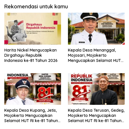
Rekomendasi untuk kamu
Harita Nickel Mengucapkan
Kepala Desa Menanggal,
Dirgahayu Republik
Mojosari, Mojokerto
Indonesia ke-81 Tahun 2026
Mengucapkan Selamat HUT
RI ke-81 Tahun 2026
Kepala Desa Kupang, Jetis,
Kepala Desa Terusan, Gedeg,
Mojokerto Mengucapkan
Mojokerto Mengucapkan
Selamat HUT RI ke-81 Tahun
Selamat HUT RI ke-81 Tahun
2026
2026