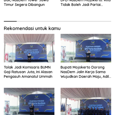
Bali, NasDem Tower Jawa
DPD NasDem Mojokerto: Kita
Timur Segera Dibangun
Tidak Boleh Jadi Partai
Sulapan
Rekomendasi untuk kamu
Tolak Jadi Komisaris BUMN
Bupati Mojokerto Dorong
Gaji Ratusan Juta, Ini Alasan
NasDem Jalin Kerja Sama
Pengasuh Amanatul Ummah
Wujudkan Daerah Maju, Adil,
dan Makmur