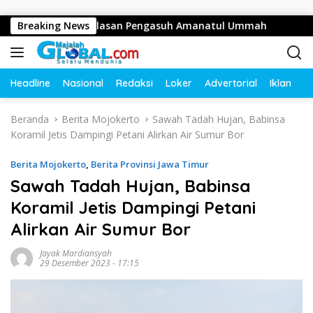
Langsung ke konten
Juta, Ini Alasan Pengasuh Amanatul Ummah
Breaking News
Bupati Moj
Headline
Nasional
Redaksi
Loker
Advertorial
Iklan
O
Beranda
Berita Mojokerto
Sawah Tadah Hujan, Babinsa
Koramil Jetis Dampingi Petani Alirkan Air Sumur Bor
Berita Mojokerto
,
Berita Provinsi Jawa Timur
Sawah Tadah Hujan, Babinsa
Koramil Jetis Dampingi Petani
Alirkan Air Sumur Bor
Jayak Mardiansyah
29 Desember 2023 - 17:15